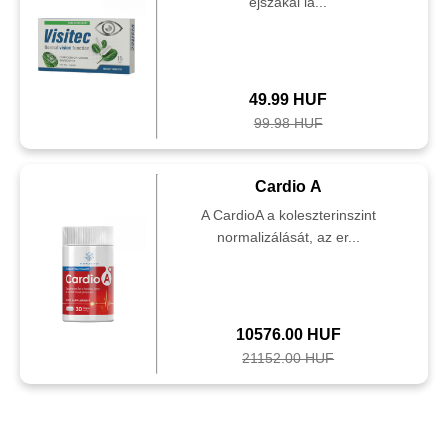
éjszakai lá...
49.99 HUF
99.98 HUF
Cardio A
A CardioA a koleszterinszint
normalizálását, az er...
10576.00 HUF
21152.00 HUF