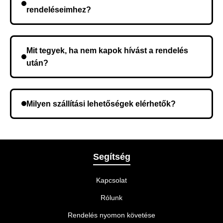
kerül, és ez az időtartam függ a szállítási címtől.
rendeléseimhez?
Nem, előleg fizetése nem szükséges. A teljes
összeget a rendelés átvételekor fizeti ki.
Mit tegyek, ha nem kapok hívást a rendelés
után?
Lehetséges, hogy rossz telefonszámot adott meg.
Ellenőrizze az adatokat, és szükség szerint ismételje
Milyen szállítási lehetőségek elérhetők?
meg a rendelést.
A rendelés megerősítésekor kiválaszthatja az Önnek
legmegfelelőbb szállítási módot.
Segítség
Kapcsolat
Rólunk
Rendelés nyomon követése