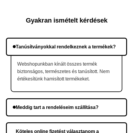
Gyakran ismételt kérdések
Tanúsítványokkal rendelkeznek a termékek?
Webshopunkban kínált összes termék
biztonságos, természetes és tanúsított. Nem
értékesítünk hamisított termékeket.
Meddig tart a rendeléseim szállítása?
A szállítás időtartama helyétől függően változik. A
rendelés megerősítése után a futárszolgálathoz
Köteles online fizetést választanom a