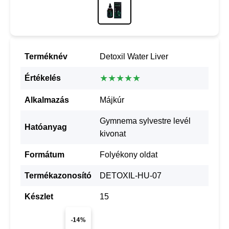
Terméknév
Detoxil Water Liver
★★★★★
Értékelés
Alkalmazás
Májkúr
Gymnema sylvestre levél
Hatóanyag
kivonat
Formátum
Folyékony oldat
Termékazonosító
DETOXIL-HU-07
Készlet
15
-14%