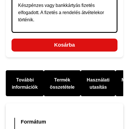
Készpénzes vagy bankkártyás fizetés
elfogadott. A fizetés a rendelés átvételekor
történik.
Kosárba
További
Termék
Használati
Mel
információk
összetétele
utasítás
Formátum