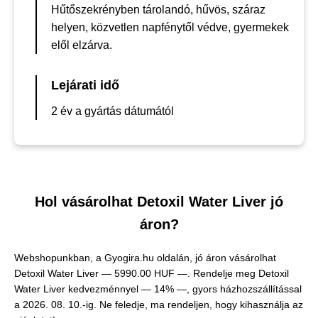
Hűtőszekrényben tárolandó, hűvös, száraz
helyen, közvetlen napfénytől védve, gyermekek
elől elzárva.
Lejárati idő
2 év a gyártás dátumától
Hol vásárolhat Detoxil Water Liver jó
áron?
Webshopunkban, a Gyogira.hu oldalán, jó áron vásárolhat
Detoxil Water Liver —
5990.00 HUF —
. Rendelje meg Detoxil
Water Liver kedvezménnyel — 14% —, gyors házhozszállítással
a 2026. 08. 10.-ig. Ne feledje, ma rendeljen, hogy kihasználja az