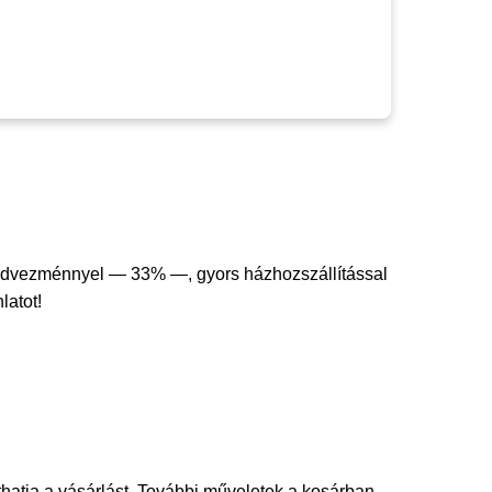
edvezménnyel — 33% —, gyors házhozszállítással
latot!
thatja a vásárlást. További műveletek a kosárban