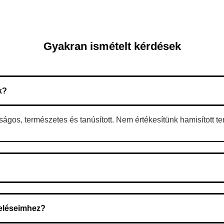
Gyakran ismételt kérdések
k?
gos, természetes és tanúsított. Nem értékesítünk hamisított t
 A rendelés megerősítése után a futárszolgálathoz kerül, és ez az 
deléseimhez?