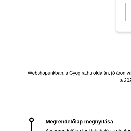
Webshopunkban, a Gyogira.hu oldalán, jó áron v
a 202
A megrendelőlap fent található az oldalon