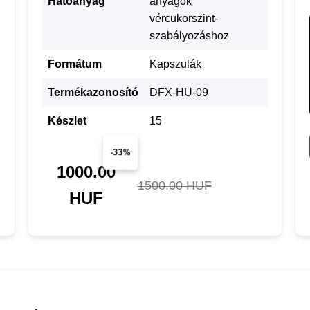
Hatóanyag
anyagok
vércukorszint-
szabályozáshoz
Formátum
Kapszulák
Termékazonosító
DFX-HU-09
Készlet
15
-33%
1000.00
1500.00 HUF
HUF