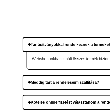
Tanúsítványokkal rendelkeznek a terméke
Webshopunkban kínált összes termék biztonsá
Meddig tart a rendeléseim szállítása?
A szállítás időtartama helyétől függően változik.
Köteles online fizetést választanom a ren