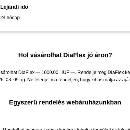
Lejárati idő
24 hónap
Hol vásárolhat DiaFlex jó áron?
ásárolhat DiaFlex —
1000.00 HUF —
. Rendelje meg DiaFlex k
6. 08. 09.-ig. Ne feledje, ma rendeljen, hogy kihasználja az aján
Egyszerű rendelés webáruházunkban
. Rendelhet gyorsan, vagy a kosárba teheti a terméket és folyta