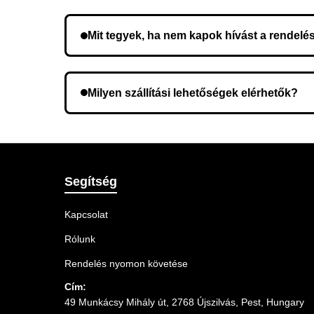
Nem, előleg fizetése nem szükséges. A teljes öss
Mit tegyek, ha nem kapok hívást a rendelé
Lehetséges, hogy rossz telefonszámot adott meg.
Milyen szállítási lehetőségek elérhetők?
A rendelés megerősítésekor kiválaszthatja az Ö
Segítség
Kapcsolat
Rólunk
Rendelés nyomon követése
Cím:
49 Munkácsy Mihály út, 2768 Újszilvás, Pest, Hungary