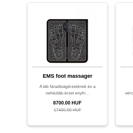
EMS foot massager
A láb fáradtságérzetének és a
nehézláb-érzet enyhí...
vérc
8700.00 HUF
17400.00 HUF