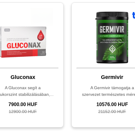
Gluconax
Germivir
A Gluconax segít a
A Germivir támogatja a
ukorszint stabilizálásában,...
szervezet természetes mére
7900.00 HUF
10576.00 HUF
12900.00 HUF
21152.00 HUF