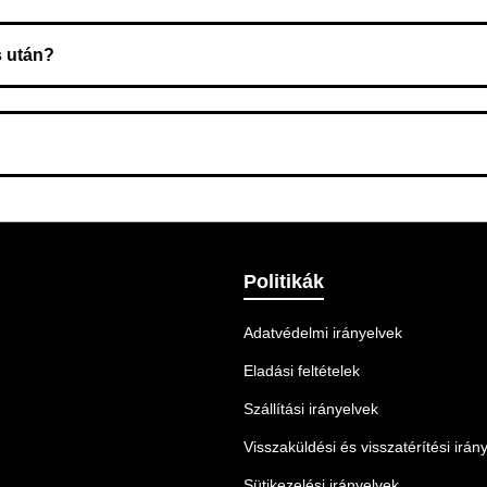
zeget a rendelés átvételekor fizeti ki.
s után?
 Ellenőrizze az adatokat, és szükség szerint ismételje meg a r
nnek legmegfelelőbb szállítási módot.
Politikák
Adatvédelmi irányelvek
Eladási feltételek
Szállítási irányelvek
Visszaküldési és visszatérítési irán
Sütikezelési irányelvek