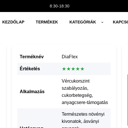
8:30-18:30
KEZDŐLAP
TERMÉKEK
KATEGÓRIÁK
KAPCS
Terméknév
DiaFlex
★★★★★
Értékelés
Vércukorszint
szabályozás,
Alkalmazás
cukorbetegség,
anyagcsere-támogatás
Természetes növényi
kivonatok, ásványi