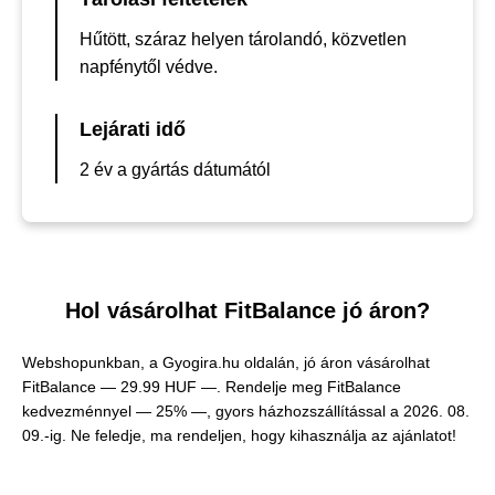
Hűtött, száraz helyen tárolandó, közvetlen
napfénytől védve.
Lejárati idő
2 év a gyártás dátumától
Hol vásárolhat FitBalance jó áron?
Webshopunkban, a Gyogira.hu oldalán, jó áron vásárolhat
FitBalance —
29.99 HUF —
. Rendelje meg FitBalance
kedvezménnyel — 25% —, gyors házhozszállítással a 2026. 08.
09.-ig. Ne feledje, ma rendeljen, hogy kihasználja az ajánlatot!