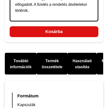
elfogadott. A fizetés a rendelés átvételekor
történik.
Kosárba
További
Termék
Használati
Mel
információk
összetétele
utasítás
Formátum
Kapszulák