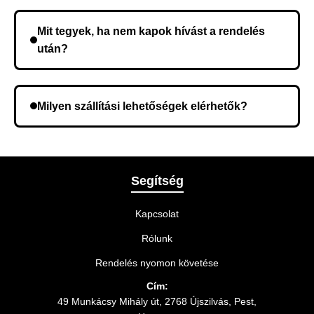
Nem, előleg fizetése nem szükséges. A teljes
összeget a rendelés átvételekor fizeti ki.
Mit tegyek, ha nem kapok hívást a rendelés
után?
Lehetséges, hogy rossz telefonszámot adott meg.
Ellenőrizze az adatokat, és szükség szerint ismételje
Milyen szállítási lehetőségek elérhetők?
meg a rendelést.
A rendelés megerősítésekor kiválaszthatja az Önnek
legmegfelelőbb szállítási módot.
Segítség
Kapcsolat
Rólunk
Rendelés nyomon követése
Cím:
49 Munkácsy Mihály út, 2768 Újszilvás, Pest,