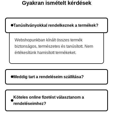
Gyakran ismételt kérdések
Tanúsítványokkal rendelkeznek a termékek?
Webshopunkban kínált összes termék
biztonságos, természetes és tanúsított. Nem
értékesítünk hamisított termékeket.
Meddig tart a rendeléseim szállítása?
A szállítás időtartama helyétől függően változik. A
rendelés megerősítése után a futárszolgálathoz
Köteles online fizetést választanom a
kerül, és ez az időtartam függ a szállítási címtől.
rendeléseimhez?