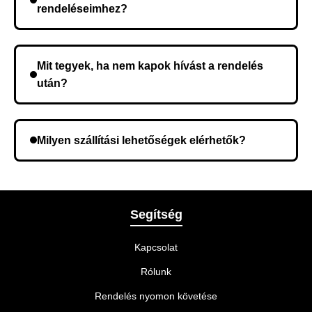
rendeléseimhez?
Nem, előleg fizetése nem szükséges. A teljes
összeget a rendelés átvételekor fizeti ki.
Mit tegyek, ha nem kapok hívást a rendelés
után?
Lehetséges, hogy rossz telefonszámot adott meg.
Ellenőrizze az adatokat, és szükség szerint ismételje
Milyen szállítási lehetőségek elérhetők?
meg a rendelést.
A rendelés megerősítésekor kiválaszthatja az Önnek
legmegfelelőbb szállítási módot.
Segítség
Kapcsolat
Rólunk
Rendelés nyomon követése