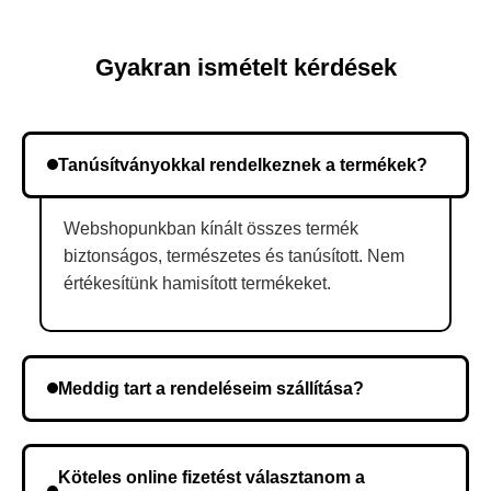
Gyakran ismételt kérdések
Tanúsítványokkal rendelkeznek a termékek?
Webshopunkban kínált összes termék
biztonságos, természetes és tanúsított. Nem
értékesítünk hamisított termékeket.
Meddig tart a rendeléseim szállítása?
A szállítás időtartama helyétől függően változik. A
rendelés megerősítése után a futárszolgálathoz
Köteles online fizetést választanom a
kerül, és ez az időtartam függ a szállítási címtől.