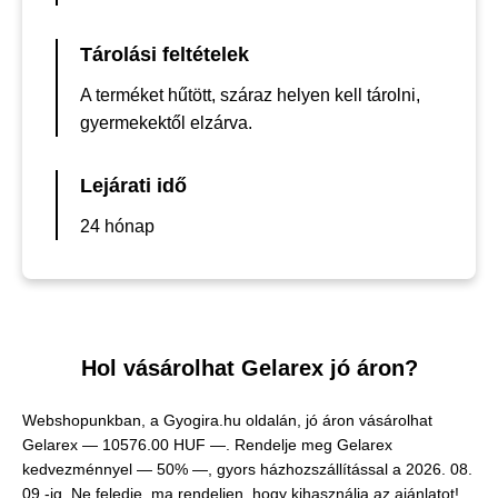
Tárolási feltételek
A terméket hűtött, száraz helyen kell tárolni,
gyermekektől elzárva.
Lejárati idő
24 hónap
Hol vásárolhat Gelarex jó áron?
Webshopunkban, a Gyogira.hu oldalán, jó áron vásárolhat
Gelarex —
10576.00 HUF —
. Rendelje meg Gelarex
kedvezménnyel — 50% —, gyors házhozszállítással a 2026. 08.
09.-ig. Ne feledje, ma rendeljen, hogy kihasználja az ajánlatot!