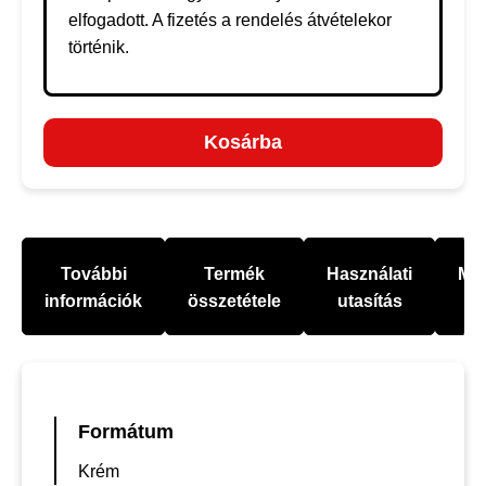
elfogadott. A fizetés a rendelés átvételekor
történik.
Kosárba
További
Termék
Használati
Mel
információk
összetétele
utasítás
Formátum
Krém