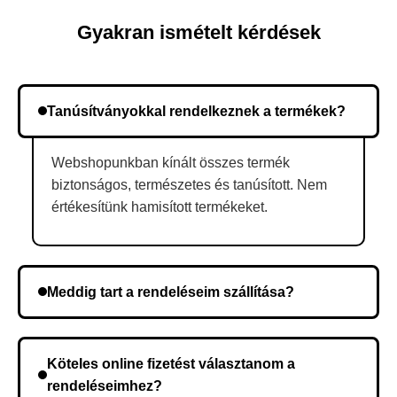
Gyakran ismételt kérdések
Tanúsítványokkal rendelkeznek a termékek?
Webshopunkban kínált összes termék
biztonságos, természetes és tanúsított. Nem
értékesítünk hamisított termékeket.
Meddig tart a rendeléseim szállítása?
A szállítás időtartama helyétől függően változik. A
rendelés megerősítése után a futárszolgálathoz
Köteles online fizetést választanom a
kerül, és ez az időtartam függ a szállítási címtől.
rendeléseimhez?