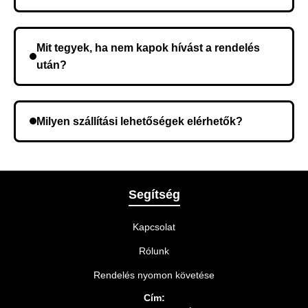
Nem, előleg fizetése nem szükséges. A teljes
összeget a rendelés átvételekor fizeti ki.
Mit tegyek, ha nem kapok hívást a rendelés
után?
Lehetséges, hogy rossz telefonszámot adott meg.
Ellenőrizze az adatokat, és szükség szerint ismételje
Milyen szállítási lehetőségek elérhetők?
meg a rendelést.
A rendelés megerősítésekor kiválaszthatja az Önnek
legmegfelelőbb szállítási módot.
Segítség
Kapcsolat
Rólunk
Rendelés nyomon követése
Cím: