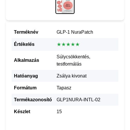
Terméknév
GLP-1 NuraPatch
★★★★★
Értékelés
Súlycsökkentés,
Alkalmazás
testformálás
Hatóanyag
Zsálya kivonat
Formátum
Tapasz
Termékazonosító
GLP1NURA-INTL-02
Készlet
15