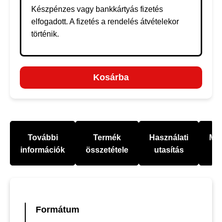
Készpénzes vagy bankkártyás fizetés
elfogadott. A fizetés a rendelés átvételekor
történik.
Kosárba
További
Termék
Használati
Mel
információk
összetétele
utasítás
Formátum