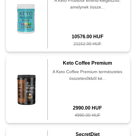
A Keto Probiotix étrend-kiegészítő,
amelynek össze...
10576.00 HUF
21152.00 HUF
Keto Coffee Premium
A Keto Coffee Premium természetes
összetevőkből ké...
2990.00 HUF
4990.00 HUF
SecretDiet