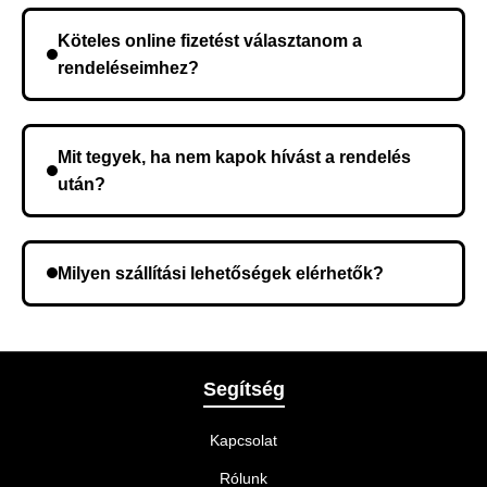
rendelés megerősítése után a futárszolgálathoz
Köteles online fizetést választanom a
kerül, és ez az időtartam függ a szállítási címtől.
rendeléseimhez?
Nem, előleg fizetése nem szükséges. A teljes
összeget a rendelés átvételekor fizeti ki.
Mit tegyek, ha nem kapok hívást a rendelés
után?
Lehetséges, hogy rossz telefonszámot adott meg.
Ellenőrizze az adatokat, és szükség szerint ismételje
Milyen szállítási lehetőségek elérhetők?
meg a rendelést.
A rendelés megerősítésekor kiválaszthatja az Önnek
legmegfelelőbb szállítási módot.
Segítség
Kapcsolat
Rólunk