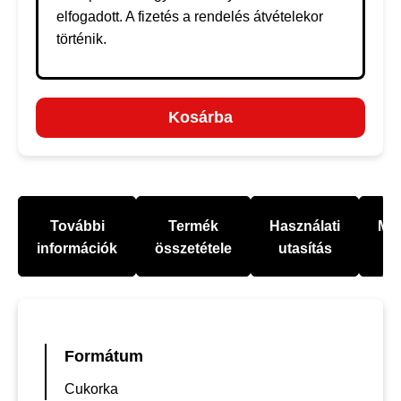
elfogadott. A fizetés a rendelés átvételekor
történik.
Kosárba
További
Termék
Használati
Mel
információk
összetétele
utasítás
Formátum
Cukorka