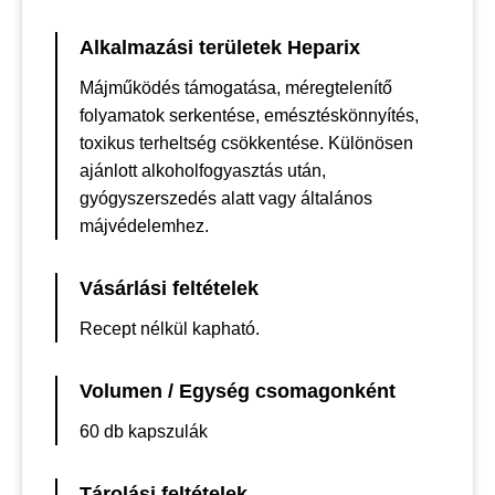
Alkalmazási területek Heparix
Májműködés támogatása, méregtelenítő
folyamatok serkentése, emésztéskönnyítés,
toxikus terheltség csökkentése. Különösen
ajánlott alkoholfogyasztás után,
gyógyszerszedés alatt vagy általános
májvédelemhez.
Vásárlási feltételek
Recept nélkül kapható.
Volumen / Egység csomagonként
60 db kapszulák
Tárolási feltételek