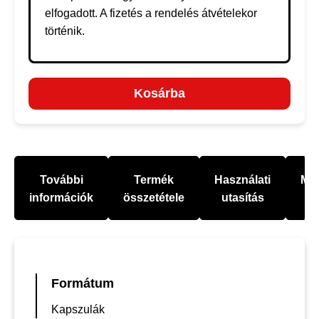
elfogadott. A fizetés a rendelés átvételekor
történik.
Kosárba
További
Termék
Használati
Mel
információk
összetétele
utasítás
Formátum
Kapszulák