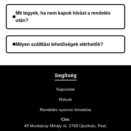
Nem, előleg fizetése nem szükséges. A teljes
összeget a rendelés átvételekor fizeti ki.
Mit tegyek, ha nem kapok hívást a rendelés
után?
Lehetséges, hogy rossz telefonszámot adott meg.
Ellenőrizze az adatokat, és szükség szerint ismételje
Milyen szállítási lehetőségek elérhetők?
meg a rendelést.
A rendelés megerősítésekor kiválaszthatja az Önnek
legmegfelelőbb szállítási módot.
Segítség
Kapcsolat
Rólunk
Rendelés nyomon követése
Cím:
49 Munkácsy Mihály út, 2768 Újszilvás, Pest,