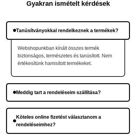
Gyakran ismételt kérdések
Tanúsítványokkal rendelkeznek a termékek?
Webshopunkban kínált összes termék
biztonságos, természetes és tanúsított. Nem
értékesítünk hamisított termékeket.
Meddig tart a rendeléseim szállítása?
A szállítás időtartama helyétől függően változik. A
rendelés megerősítése után a futárszolgálathoz
Köteles online fizetést választanom a
kerül, és ez az időtartam függ a szállítási címtől.
rendeléseimhez?