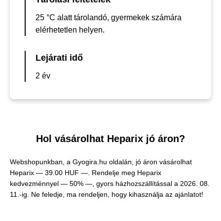
25 °C alatt tárolandó, gyermekek számára
elérhetetlen helyen.
Lejárati idő
2 év
Hol vásárolhat Heparix jó áron?
Webshopunkban, a Gyogira.hu oldalán, jó áron vásárolhat
Heparix —
39.00 HUF —
. Rendelje meg Heparix
kedvezménnyel — 50% —, gyors házhozszállítással a 2026. 08.
11.-ig. Ne feledje, ma rendeljen, hogy kihasználja az ajánlatot!