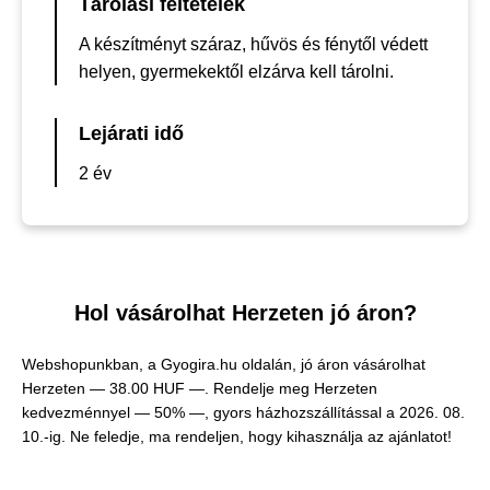
Tárolási feltételek
A készítményt száraz, hűvös és fénytől védett
helyen, gyermekektől elzárva kell tárolni.
Lejárati idő
2 év
Hol vásárolhat Herzeten jó áron?
Webshopunkban, a Gyogira.hu oldalán, jó áron vásárolhat
Herzeten —
38.00 HUF —
. Rendelje meg Herzeten
kedvezménnyel — 50% —, gyors házhozszállítással a 2026. 08.
10.-ig. Ne feledje, ma rendeljen, hogy kihasználja az ajánlatot!