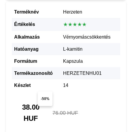
Terméknév
Herzeten
★★★★★
Értékelés
Alkalmazás
Vérnyomáscsökkentés
Hatóanyag
L-karnitin
Formátum
Kapszula
Termékazonosító
HERZETENHU01
Készlet
14
-50%
38.00
76.00 HUF
HUF