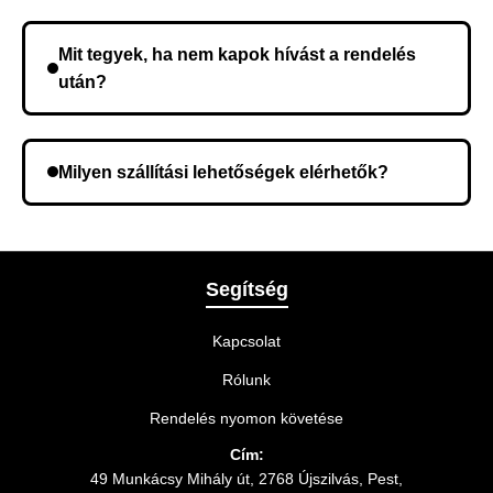
Nem, előleg fizetése nem szükséges. A teljes
összeget a rendelés átvételekor fizeti ki.
Mit tegyek, ha nem kapok hívást a rendelés
után?
Lehetséges, hogy rossz telefonszámot adott meg.
Ellenőrizze az adatokat, és szükség szerint ismételje
Milyen szállítási lehetőségek elérhetők?
meg a rendelést.
A rendelés megerősítésekor kiválaszthatja az Önnek
legmegfelelőbb szállítási módot.
Segítség
Kapcsolat
Rólunk
Rendelés nyomon követése
Cím:
49 Munkácsy Mihály út, 2768 Újszilvás, Pest,