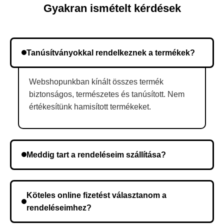
Gyakran ismételt kérdések
Tanúsítványokkal rendelkeznek a termékek?
Webshopunkban kínált összes termék
biztonságos, természetes és tanúsított. Nem
értékesítünk hamisított termékeket.
Meddig tart a rendeléseim szállítása?
A szállítás időtartama helyétől függően változik. A
rendelés megerősítése után a futárszolgálathoz
Köteles online fizetést választanom a
kerül, és ez az időtartam függ a szállítási címtől.
rendeléseimhez?