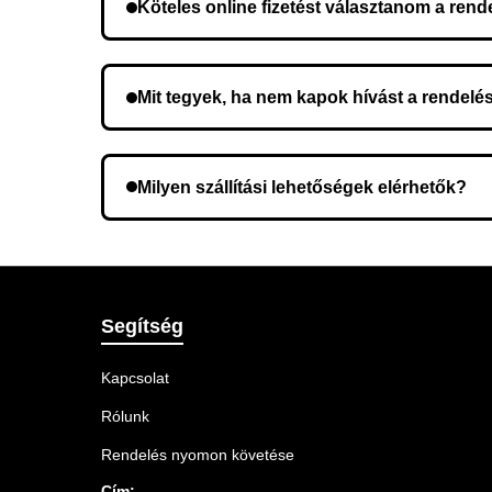
Köteles online fizetést választanom a ren
Nem, előleg fizetése nem szükséges. A teljes öss
Mit tegyek, ha nem kapok hívást a rendelé
Lehetséges, hogy rossz telefonszámot adott meg.
Milyen szállítási lehetőségek elérhetők?
A rendelés megerősítésekor kiválaszthatja az Ö
Segítség
Kapcsolat
Rólunk
Rendelés nyomon követése
Cím: