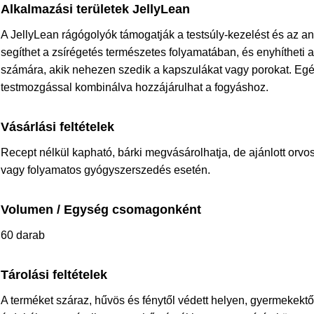
Alkalmazási területek JellyLean
A JellyLean rágógolyók támogatják a testsúly-kezelést és az a
segíthet a zsírégetés természetes folyamatában, és enyhítheti
számára, akik nehezen szedik a kapszulákat vagy porokat. Eg
testmozgással kombinálva hozzájárulhat a fogyáshoz.
Vásárlási feltételek
Recept nélkül kapható, bárki megvásárolhatja, de ajánlott orvo
vagy folyamatos gyógyszerszedés esetén.
Volumen / Egység csomagonként
60 darab
Tárolási feltételek
A terméket száraz, hűvös és fénytől védett helyen, gyermekektől