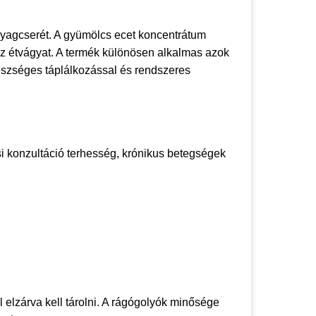
nyagcserét. A gyümölcs ecet koncentrátum
 az étvágyat. A termék különösen alkalmas azok
észséges táplálkozással és rendszeres
si konzultáció terhesség, krónikus betegségek
 elzárva kell tárolni. A rágógolyók minősége