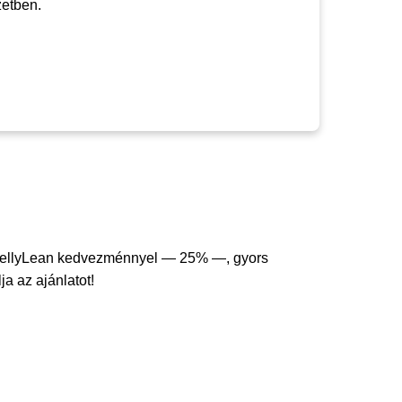
zetben.
JellyLean kedvezménnyel — 25% —, gyors
ja az ajánlatot!