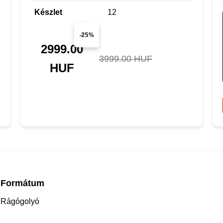
Készlet
12
-25%
2999.00
3999.00 HUF
HUF
Formátum
Rágógolyó