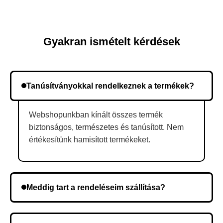
Gyakran ismételt kérdések
Tanúsítványokkal rendelkeznek a termékek?
Webshopunkban kínált összes termék
biztonságos, természetes és tanúsított. Nem
értékesítünk hamisított termékeket.
Meddig tart a rendeléseim szállítása?
A szállítás időtartama helyétől függően változik. A
rendelés megerősítése után a futárszolgálathoz