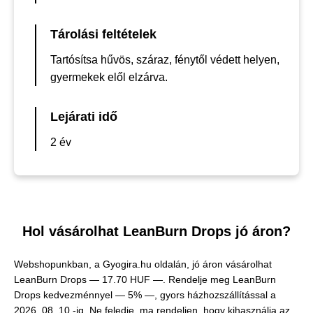
Tárolási feltételek
Tartósítsa hűvös, száraz, fénytől védett helyen,
gyermekek elől elzárva.
Lejárati idő
2 év
Hol vásárolhat LeanBurn Drops jó áron?
Webshopunkban, a Gyogira.hu oldalán, jó áron vásárolhat
LeanBurn Drops —
17.70 HUF —
. Rendelje meg LeanBurn
Drops kedvezménnyel — 5% —, gyors házhozszállítással a
2026. 08. 10.-ig. Ne feledje, ma rendeljen, hogy kihasználja az