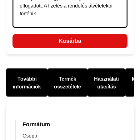
elfogadott. A fizetés a rendelés átvételekor
történik.
Kosárba
További
Termék
Használati
Mel
információk
összetétele
utasítás
Formátum
Csepp