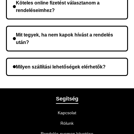
Köteles online fizetést választanom a
kerül, és ez az időtartam függ a szállítási címtől.
rendeléseimhez?
Nem, előleg fizetése nem szükséges. A teljes
összeget a rendelés átvételekor fizeti ki.
Mit tegyek, ha nem kapok hívást a rendelés
után?
Lehetséges, hogy rossz telefonszámot adott meg.
Ellenőrizze az adatokat, és szükség szerint ismételje
Milyen szállítási lehetőségek elérhetők?
meg a rendelést.
A rendelés megerősítésekor kiválaszthatja az Önnek
legmegfelelőbb szállítási módot.
Segítség
Kapcsolat
Rólunk
Rendelés nyomon követése