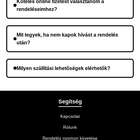
Köteles online fizetést választanom a
kerül, és ez az időtartam függ a szállítási címtől.
rendeléseimhez?
Nem, előleg fizetése nem szükséges. A teljes
összeget a rendelés átvételekor fizeti ki.
Mit tegyek, ha nem kapok hívást a rendelés
után?
Lehetséges, hogy rossz telefonszámot adott meg.
Ellenőrizze az adatokat, és szükség szerint ismételje
Milyen szállítási lehetőségek elérhetők?
meg a rendelést.
A rendelés megerősítésekor kiválaszthatja az Önnek
legmegfelelőbb szállítási módot.
Segítség
Kapcsolat
Rólunk
Rendelés nyomon követése