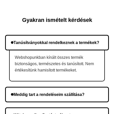
Gyakran ismételt kérdések
Tanúsítványokkal rendelkeznek a termékek?
Webshopunkban kínált összes termék
biztonságos, természetes és tanúsított. Nem
értékesítünk hamisított termékeket.
Meddig tart a rendeléseim szállítása?
A szállítás időtartama helyétől függően változik. A
rendelés megerősítése után a futárszolgálathoz