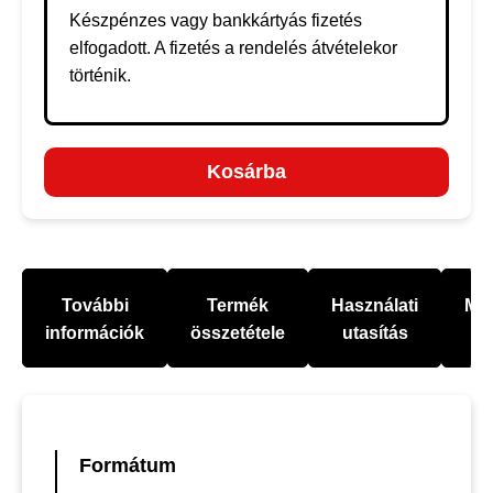
Készpénzes vagy bankkártyás fizetés
elfogadott. A fizetés a rendelés átvételekor
történik.
Kosárba
További
Termék
Használati
Mel
információk
összetétele
utasítás
Formátum