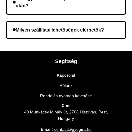
után?
Lehetséges, hogy rossz telefonszámot adott meg.
Ellenőrizze az adatokat, és szükség szerint ismételje
Milyen szállítási lehetőségek elérhetők?
meg a rendelést.
A rendelés megerősítésekor kiválaszthatja az Önnek
legmegfelelőbb szállítási módot.
Segítség
Kapcsolat
Rólunk
Rendelés nyomon követése
Cím:
49 Munkácsy Mihály út, 2768 Újszilvás, Pest,
Hungary
Email:
contact@gyogira.hu