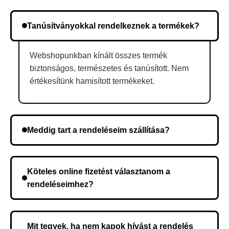
Tanúsítványokkal rendelkeznek a termékek?
Webshopunkban kínált összes termék
biztonságos, természetes és tanúsított. Nem
értékesítünk hamisított termékeket.
Meddig tart a rendeléseim szállítása?
A szállítás időtartama helyétől függően változik. A
rendelés megerősítése után a futárszolgálathoz
Köteles online fizetést választanom a
kerül, és ez az időtartam függ a szállítási címtől.
rendeléseimhez?
Nem, előleg fizetése nem szükséges. A teljes
összeget a rendelés átvételekor fizeti ki.
Mit tegyek, ha nem kapok hívást a rendelés