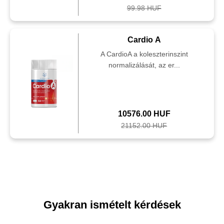
99.98 HUF
Cardio A
A CardioA a koleszterinszint
normalizálását, az er...
10576.00 HUF
21152.00 HUF
Gyakran ismételt kérdések