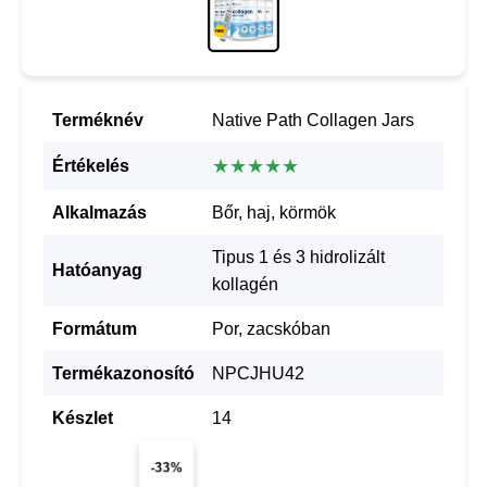
Terméknév
Native Path Collagen Jars
★★★★★
Értékelés
Alkalmazás
Bőr, haj, körmök
Tipus 1 és 3 hidrolizált
Hatóanyag
kollagén
Formátum
Por, zacskóban
Termékazonosító
NPCJHU42
Készlet
14
-33%