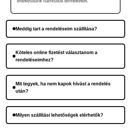
értékesítünk hamisított termékeket.
Meddig tart a rendeléseim szállítása?
A szállítás időtartama helyétől függően változik. A
rendelés megerősítése után a futárszolgálathoz
Köteles online fizetést választanom a
kerül, és ez az időtartam függ a szállítási címtől.
rendeléseimhez?
Nem, előleg fizetése nem szükséges. A teljes
összeget a rendelés átvételekor fizeti ki.
Mit tegyek, ha nem kapok hívást a rendelés
után?
Lehetséges, hogy rossz telefonszámot adott meg.
Ellenőrizze az adatokat, és szükség szerint ismételje
Milyen szállítási lehetőségek elérhetők?
meg a rendelést.
A rendelés megerősítésekor kiválaszthatja az Önnek