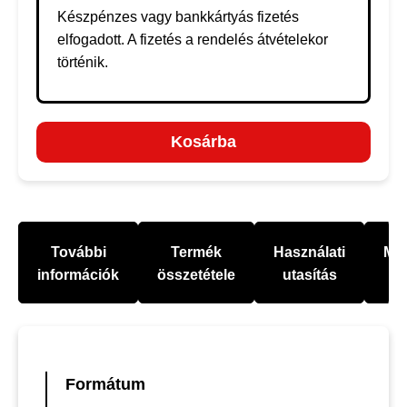
Készpénzes vagy bankkártyás fizetés
elfogadott. A fizetés a rendelés átvételekor
történik.
Kosárba
További
Termék
Használati
Mel
információk
összetétele
utasítás
Formátum