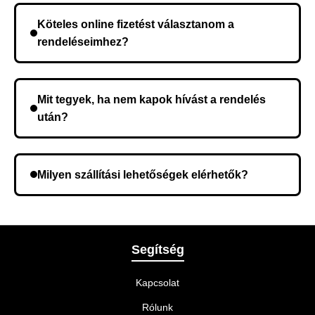
rendelés megerősítése után a futárszolgálathoz
Köteles online fizetést választanom a
kerül, és ez az időtartam függ a szállítási címtől.
rendeléseimhez?
Nem, előleg fizetése nem szükséges. A teljes
összeget a rendelés átvételekor fizeti ki.
Mit tegyek, ha nem kapok hívást a rendelés
után?
Lehetséges, hogy rossz telefonszámot adott meg.
Ellenőrizze az adatokat, és szükség szerint ismételje
Milyen szállítási lehetőségek elérhetők?
meg a rendelést.
A rendelés megerősítésekor kiválaszthatja az Önnek
legmegfelelőbb szállítási módot.
Segítség
Kapcsolat
Rólunk