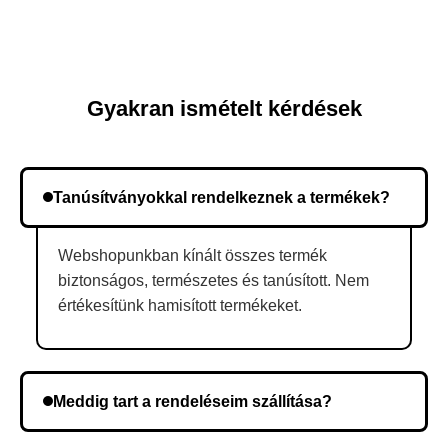
Gyakran ismételt kérdések
Tanúsítványokkal rendelkeznek a termékek?
Webshopunkban kínált összes termék
biztonságos, természetes és tanúsított. Nem
értékesítünk hamisított termékeket.
Meddig tart a rendeléseim szállítása?
A szállítás időtartama helyétől függően változik. A