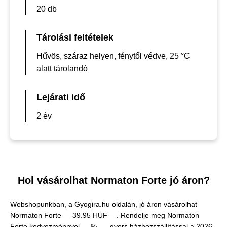
20 db
Tárolási feltételek
Hűvös, száraz helyen, fénytől védve, 25 °C
alatt tárolandó
Lejárati idő
2 év
Hol vásárolhat Normaton Forte jó áron?
Webshopunkban, a Gyogira.hu oldalán, jó áron vásárolhat
Normaton Forte —
39.95 HUF —
. Rendelje meg Normaton
Forte kedvezménnyel — % —, gyors házhozszállítással a 2026.