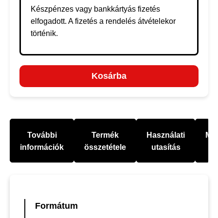
Készpénzes vagy bankkártyás fizetés
elfogadott. A fizetés a rendelés átvételekor
történik.
Kosárba
További
Termék
Használati
Mel
információk
összetétele
utasítás
Formátum