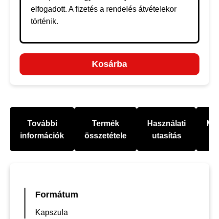
elfogadott. A fizetés a rendelés átvételekor
történik.
Kosárba
További
Termék
Használati
Mel
információk
összetétele
utasítás
Formátum
Kapszula