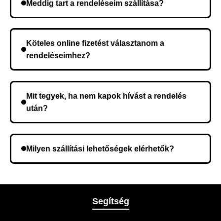
Meddig tart a rendeléseim szállítása?
A szállítás időtartama helyétől függően változik. A
rendelés megerősítése után a futárszolgálathoz
Köteles online fizetést választanom a
kerül, és ez az időtartam függ a szállítási címtől.
rendeléseimhez?
Nem, előleg fizetése nem szükséges. A teljes
összeget a rendelés átvételekor fizeti ki.
Mit tegyek, ha nem kapok hívást a rendelés
után?
Lehetséges, hogy rossz telefonszámot adott meg.
Ellenőrizze az adatokat, és szükség szerint ismételje
Milyen szállítási lehetőségek elérhetők?
meg a rendelést.
A rendelés megerősítésekor kiválaszthatja az Önnek
legmegfelelőbb szállítási módot.
Segítség