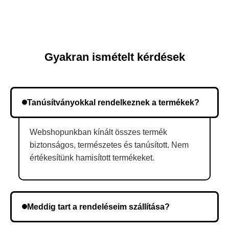
Gyakran ismételt kérdések
Tanúsítványokkal rendelkeznek a termékek?
Webshopunkban kínált összes termék
biztonságos, természetes és tanúsított. Nem
értékesítünk hamisított termékeket.
Meddig tart a rendeléseim szállítása?
A szállítás időtartama helyétől függően változik. A