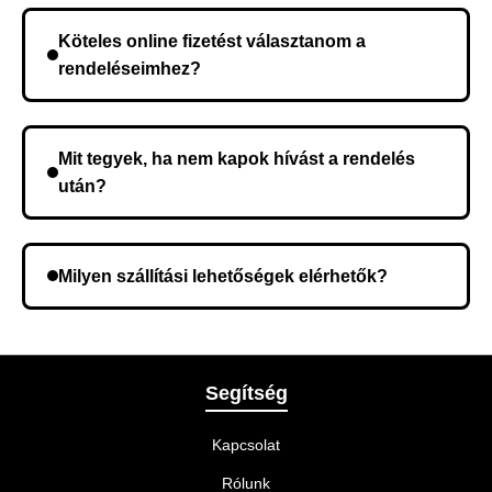
rendelés megerősítése után a futárszolgálathoz
Köteles online fizetést választanom a
kerül, és ez az időtartam függ a szállítási címtől.
rendeléseimhez?
Nem, előleg fizetése nem szükséges. A teljes
összeget a rendelés átvételekor fizeti ki.
Mit tegyek, ha nem kapok hívást a rendelés
után?
Lehetséges, hogy rossz telefonszámot adott meg.
Ellenőrizze az adatokat, és szükség szerint ismételje
Milyen szállítási lehetőségek elérhetők?
meg a rendelést.
A rendelés megerősítésekor kiválaszthatja az Önnek
legmegfelelőbb szállítási módot.
Segítség
Kapcsolat
Rólunk