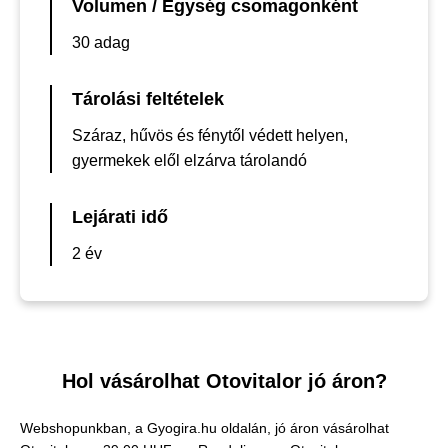
Volumen / Egység csomagonként
30 adag
Tárolási feltételek
Száraz, hűvös és fénytől védett helyen,
gyermekek elől elzárva tárolandó
Lejárati idő
2 év
Hol vásárolhat Otovitalor jó áron?
Webshopunkban, a Gyogira.hu oldalán, jó áron vásárolhat