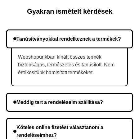
Gyakran ismételt kérdések
Tanúsítványokkal rendelkeznek a termékek?
Webshopunkban kínált összes termék
biztonságos, természetes és tanúsított. Nem
értékesítünk hamisított termékeket.
Meddig tart a rendeléseim szállítása?
A szállítás időtartama helyétől függően változik. A
rendelés megerősítése után a futárszolgálathoz
Köteles online fizetést választanom a
kerül, és ez az időtartam függ a szállítási címtől.
rendeléseimhez?