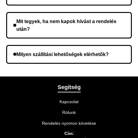
Nem, előleg fizetése nem szükséges. A teljes
összeget a rendelés átvételekor fizeti ki.
Mit tegyek, ha nem kapok hívást a rendelés
után?
Lehetséges, hogy rossz telefonszámot adott meg.
Ellenőrizze az adatokat, és szükség szerint ismételje
Milyen szállítási lehetőségek elérhetők?
meg a rendelést.
A rendelés megerősítésekor kiválaszthatja az Önnek
legmegfelelőbb szállítási módot.
Segítség
Kapcsolat
Rólunk
Rendelés nyomon követése
Cím: