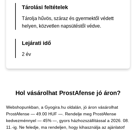
Tárolási feltételek
Tárolja hűvös, száraz és gyermektől védett
helyen, közvetlen napsütéstől védve.
Lejárati idő
2 év
Hol vásárolhat ProstAfense jó áron?
Webshopunkban, a Gyogira.hu oldalán, jó áron vásárolhat
ProstAfense —
49.00 HUF —
. Rendelje meg ProstAfense
kedvezménnyel — 45% —, gyors házhozszállítással a 2026. 08.
11.-ig. Ne feledje, ma rendeljen, hogy kihasználja az ajánlatot!