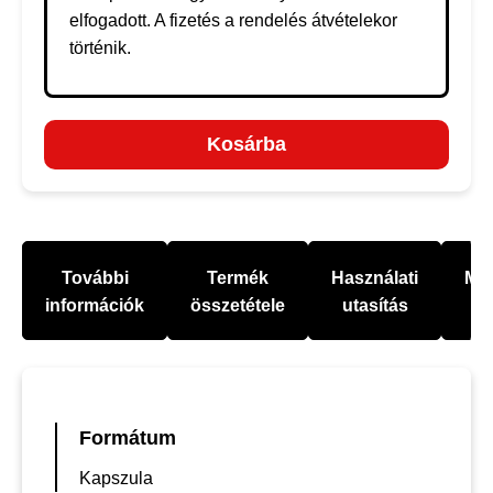
elfogadott. A fizetés a rendelés átvételekor
történik.
Kosárba
További
Termék
Használati
Mel
információk
összetétele
utasítás
Formátum
Kapszula