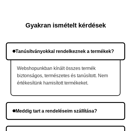
Gyakran ismételt kérdések
Tanúsítványokkal rendelkeznek a termékek?
Webshopunkban kínált összes termék
biztonságos, természetes és tanúsított. Nem
értékesítünk hamisított termékeket.
Meddig tart a rendeléseim szállítása?
A szállítás időtartama helyétől függően változik. A
rendelés megerősítése után a futárszolgálathoz