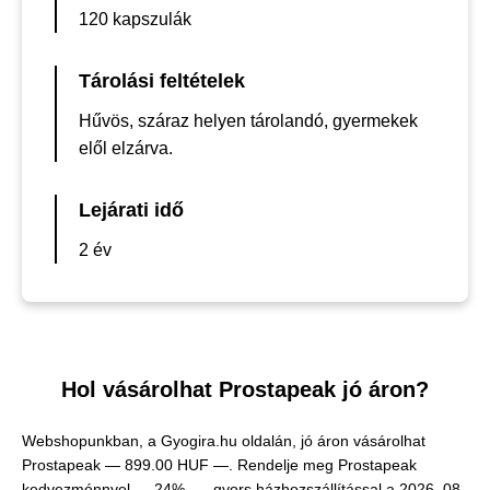
120 kapszulák
Tárolási feltételek
Hűvös, száraz helyen tárolandó, gyermekek
elől elzárva.
Lejárati idő
2 év
Hol vásárolhat Prostapeak jó áron?
Webshopunkban, a Gyogira.hu oldalán, jó áron vásárolhat
Prostapeak —
899.00 HUF —
. Rendelje meg Prostapeak
kedvezménnyel — 24% —, gyors házhozszállítással a 2026. 08.