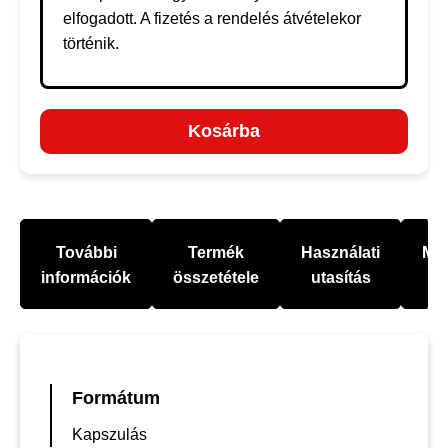
elfogadott. A fizetés a rendelés átvételekor
történik.
Kosárba
További
Termék
Használati
Mel
információk
összetétele
utasítás
Formátum
Kapszulás