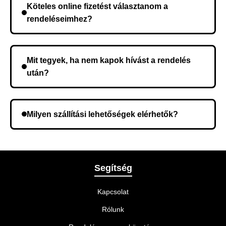
Köteles online fizetést választanom a
kerül, és ez az időtartam függ a szállítási címtől.
rendeléseimhez?
Nem, előleg fizetése nem szükséges. A teljes
összeget a rendelés átvételekor fizeti ki.
Mit tegyek, ha nem kapok hívást a rendelés
után?
Lehetséges, hogy rossz telefonszámot adott meg.
Ellenőrizze az adatokat, és szükség szerint ismételje
Milyen szállítási lehetőségek elérhetők?
meg a rendelést.
A rendelés megerősítésekor kiválaszthatja az Önnek
legmegfelelőbb szállítási módot.
Segítség
Kapcsolat
Rólunk