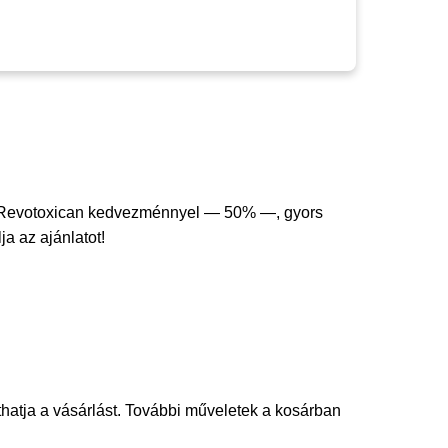
 Revotoxican kedvezménnyel — 50% —, gyors
ja az ajánlatot!
thatja a vásárlást. További műveletek a kosárban