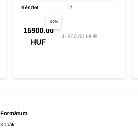
Készlet
12
-50%
15900.00
31800.00 HUF
HUF
Formátum
Kapák