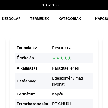
8:30-18:30
KEZDŐLAP
TERMÉKEK
KATEGÓRIÁK
KAPCS
Terméknév
Revotoxican
★★★★★
Értékelés
Alkalmazás
Parazitaellenes
Édeskömény mag
Hatóanyag
kivonat
Formátum
Kapák
Termékazonosító
RTX-HU01