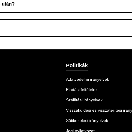
s után?
 Ellenőrizze az adatokat, és szükség szerint ismételje meg a r
nnek legmegfelelőbb szállítási módot.
Politikák
Adatvédelmi irányelvek
Eladási feltételek
Szállítási irányelvek
Visszaküldési és visszatérítési irán
Sütikezelési irányelvek
Jogi nyilatkozat