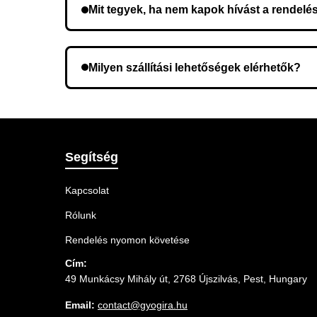
Mit tegyek, ha nem kapok hívást a rendelé
Lehetséges, hogy rossz telefonszámot adott meg.
Milyen szállítási lehetőségek elérhetők?
A rendelés megerősítésekor kiválaszthatja az Ö
Segítség
Kapcsolat
Rólunk
Rendelés nyomon követése
Cím:
49 Munkácsy Mihály út, 2768 Újszilvás, Pest, Hungary
Email:
contact@gyogira.hu