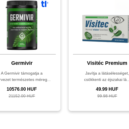
Germivir
Visitéc Premium
A Germivir támogatja a
Javítja a látásélességet
rvezet természetes méreg...
csökkenti az éjszakai lá..
10576.00 HUF
49.99 HUF
21152.00 HUF
99.98 HUF