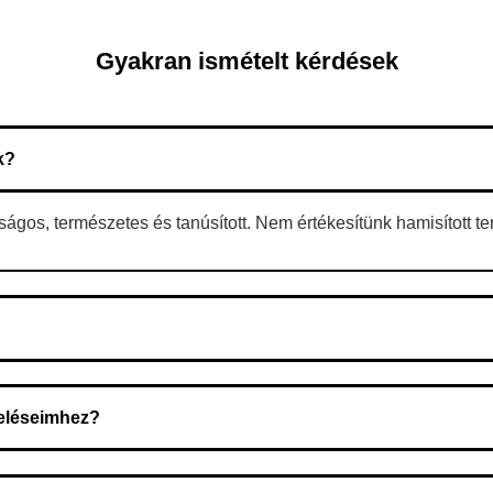
Gyakran ismételt kérdések
k?
gos, természetes és tanúsított. Nem értékesítünk hamisított t
 A rendelés megerősítése után a futárszolgálathoz kerül, és ez az 
deléseimhez?
zeget a rendelés átvételekor fizeti ki.