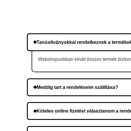
Tanúsítványokkal rendelkeznek a terméke
Webshopunkban kínált összes termék biztonsá
Meddig tart a rendeléseim szállítása?
A szállítás időtartama helyétől függően változik.
Köteles online fizetést választanom a ren
Nem, előleg fizetése nem szükséges. A teljes öss