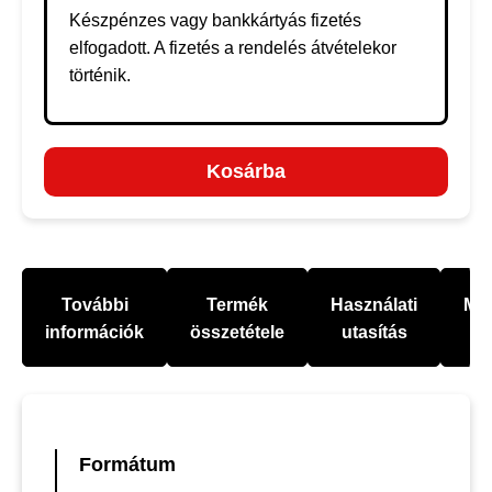
Készpénzes vagy bankkártyás fizetés
elfogadott. A fizetés a rendelés átvételekor
történik.
Kosárba
További
Termék
Használati
Mel
információk
összetétele
utasítás
Formátum