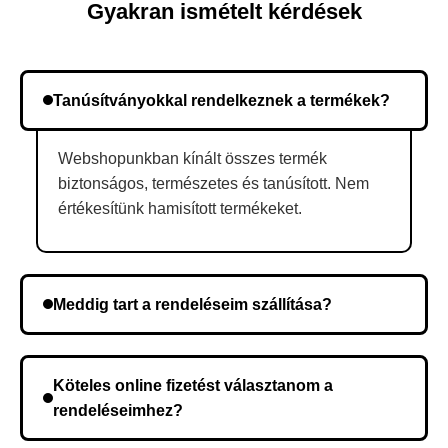
Gyakran ismételt kérdések
Tanúsítványokkal rendelkeznek a termékek?
Webshopunkban kínált összes termék
biztonságos, természetes és tanúsított. Nem
értékesítünk hamisított termékeket.
Meddig tart a rendeléseim szállítása?
A szállítás időtartama helyétől függően változik. A
rendelés megerősítése után a futárszolgálathoz
Köteles online fizetést választanom a
kerül, és ez az időtartam függ a szállítási címtől.
rendeléseimhez?