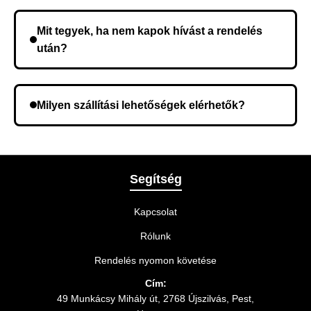
Nem, előleg fizetése nem szükséges. A teljes
összeget a rendelés átvételekor fizeti ki.
Mit tegyek, ha nem kapok hívást a rendelés
után?
Lehetséges, hogy rossz telefonszámot adott meg.
Ellenőrizze az adatokat, és szükség szerint ismételje
Milyen szállítási lehetőségek elérhetők?
meg a rendelést.
A rendelés megerősítésekor kiválaszthatja az Önnek
legmegfelelőbb szállítási módot.
Segítség
Kapcsolat
Rólunk
Rendelés nyomon követése
Cím:
49 Munkácsy Mihály út, 2768 Újszilvás, Pest,