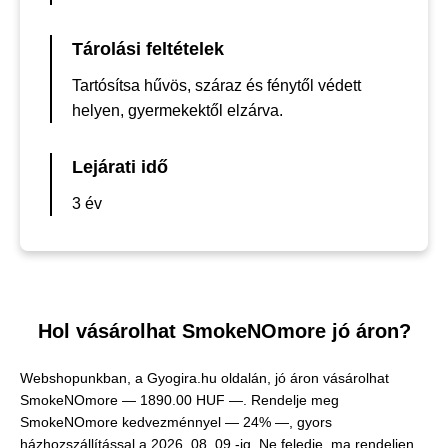
Tárolási feltételek
Tartósítsa hűvös, száraz és fénytől védett
helyen, gyermekektől elzárva.
Lejárati idő
3 év
Hol vásárolhat SmokeNOmore jó áron?
Webshopunkban, a Gyogira.hu oldalán, jó áron vásárolhat
SmokeNOmore —
1890.00 HUF —
. Rendelje meg
SmokeNOmore kedvezménnyel — 24% —, gyors
házhozszállítással a 2026. 08. 09.-ig. Ne feledje, ma rendeljen,