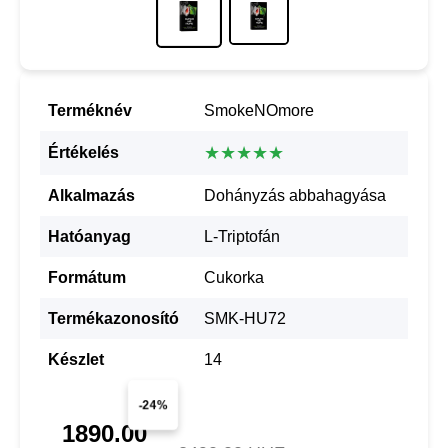
Terméknév
SmokeNOmore
★★★★★
Értékelés
Alkalmazás
Dohányzás abbahagyása
Hatóanyag
L-Triptofán
Formátum
Cukorka
Termékazonosító
SMK-HU72
Készlet
14
-24%
1890.00