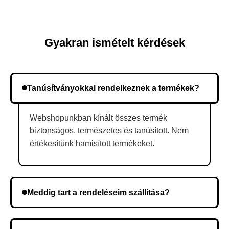
Gyakran ismételt kérdések
Tanúsítványokkal rendelkeznek a termékek?
Webshopunkban kínált összes termék
biztonságos, természetes és tanúsított. Nem
értékesítünk hamisított termékeket.
Meddig tart a rendeléseim szállítása?
A szállítás időtartama helyétől függően változik. A
rendelés megerősítése után a futárszolgálathoz