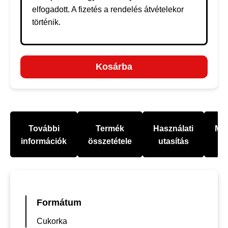
elfogadott. A fizetés a rendelés átvételekor
történik.
Kosárba
További
Termék
Használati
Mel
információk
összetétele
utasítás
Formátum
Cukorka