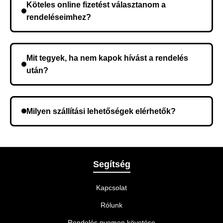
Köteles online fizetést választanom a
kerül, és ez az időtartam függ a szállítási címtől.
rendeléseimhez?
Nem, előleg fizetése nem szükséges. A teljes
összeget a rendelés átvételekor fizeti ki.
Mit tegyek, ha nem kapok hívást a rendelés
után?
Lehetséges, hogy rossz telefonszámot adott meg.
Ellenőrizze az adatokat, és szükség szerint ismételje
Milyen szállítási lehetőségek elérhetők?
meg a rendelést.
A rendelés megerősítésekor kiválaszthatja az Önnek
legmegfelelőbb szállítási módot.
Segítség
Kapcsolat
Rólunk
Rendelés nyomon követése