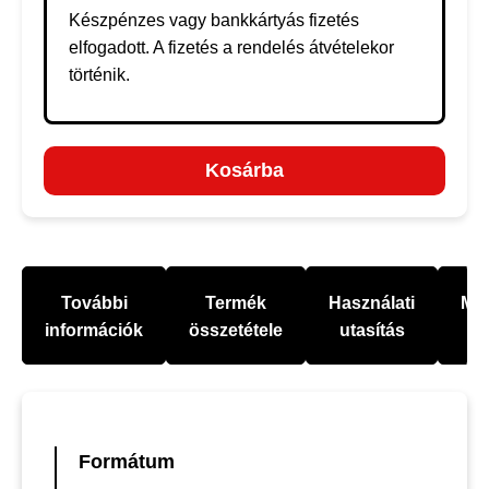
Készpénzes vagy bankkártyás fizetés
elfogadott. A fizetés a rendelés átvételekor
történik.
Kosárba
További
Termék
Használati
Mel
információk
összetétele
utasítás
Formátum