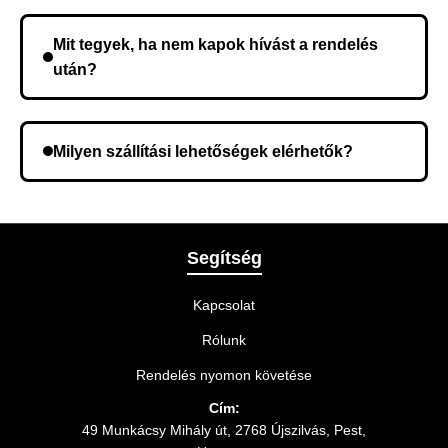
Nem, előleg fizetése nem szükséges. A teljes
összeget a rendelés átvételekor fizeti ki.
Mit tegyek, ha nem kapok hívást a rendelés
után?
Lehetséges, hogy rossz telefonszámot adott meg.
Ellenőrizze az adatokat, és szükség szerint ismételje
Milyen szállítási lehetőségek elérhetők?
meg a rendelést.
A rendelés megerősítésekor kiválaszthatja az Önnek
legmegfelelőbb szállítási módot.
Segítség
Kapcsolat
Rólunk
Rendelés nyomon követése
Cím:
49 Munkácsy Mihály út, 2768 Újszilvás, Pest,