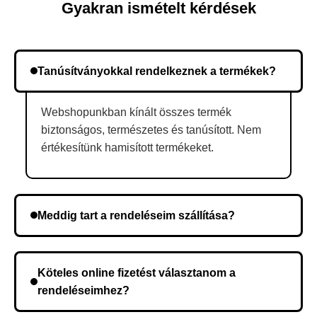
Gyakran ismételt kérdések
Tanúsítványokkal rendelkeznek a termékek?
Webshopunkban kínált összes termék
biztonságos, természetes és tanúsított. Nem
értékesítünk hamisított termékeket.
Meddig tart a rendeléseim szállítása?
A szállítás időtartama helyétől függően változik. A
rendelés megerősítése után a futárszolgálathoz
Köteles online fizetést választanom a
kerül, és ez az időtartam függ a szállítási címtől.
rendeléseimhez?