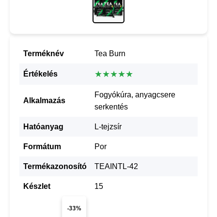
Terméknév
Tea Burn
★★★★★
Értékelés
Fogyókúra, anyagcsere
Alkalmazás
serkentés
Hatóanyag
L-tejzsír
Formátum
Por
Termékazonosító
TEAINTL-42
Készlet
15
-33%