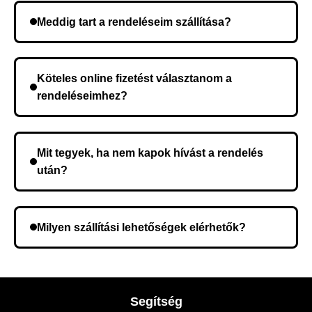
Meddig tart a rendeléseim szállítása?
A szállítás időtartama helyétől függően változik. A
rendelés megerősítése után a futárszolgálathoz
Köteles online fizetést választanom a
kerül, és ez az időtartam függ a szállítási címtől.
rendeléseimhez?
Nem, előleg fizetése nem szükséges. A teljes
összeget a rendelés átvételekor fizeti ki.
Mit tegyek, ha nem kapok hívást a rendelés
után?
Lehetséges, hogy rossz telefonszámot adott meg.
Ellenőrizze az adatokat, és szükség szerint ismételje
Milyen szállítási lehetőségek elérhetők?
meg a rendelést.
A rendelés megerősítésekor kiválaszthatja az Önnek
legmegfelelőbb szállítási módot.
Segítség