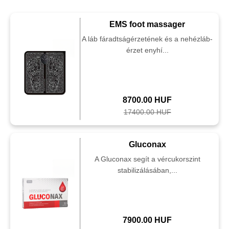
EMS foot massager
A láb fáradtságérzetének és a nehézláb-
érzet enyhí...
8700.00 HUF
17400.00 HUF
Gluconax
A Gluconax segít a vércukorszint
stabilizálásában,...
7900.00 HUF