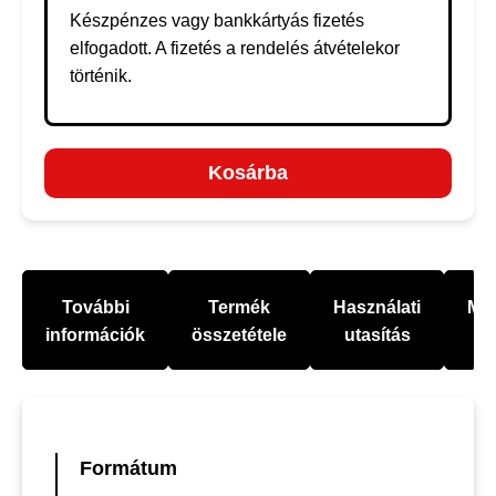
Készpénzes vagy bankkártyás fizetés
elfogadott. A fizetés a rendelés átvételekor
történik.
Kosárba
További
Termék
Használati
Mel
információk
összetétele
utasítás
Formátum