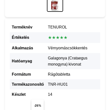
Terméknév
TENUROL
★★★★★
Értékelés
Alkalmazás
Vérnyomáscsökkentés
Galagonya (Crataegus
Hatóanyag
monogyna) kivonat
Formátum
Rágótabletta
Termékazonosító
TNR-HU01
Készlet
14
-26%