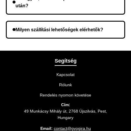
után?
Lehetséges, hogy rossz telefonszámot adott meg.
Ellenőrizze az adatokat, és szükség szerint ismételje
Milyen szállítási lehetőségek elérhetők?
meg a rendelést.
A rendelés megerősítésekor kiválaszthatja az Önnek
legmegfelelőbb szállítási módot.
Segítség
Kapcsolat
Rólunk
Rendelés nyomon követése
Cím:
49 Munkácsy Mihály út, 2768 Újszilvás, Pest,
Hungary
Email:
contact@gyogira.hu