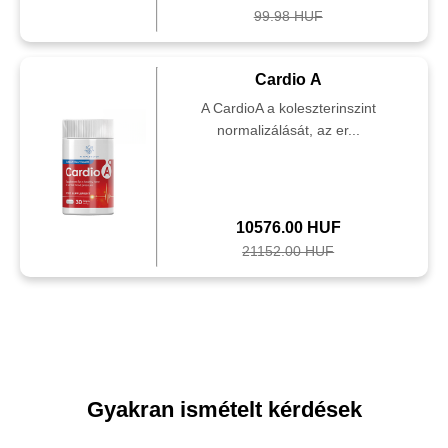
99.98 HUF
Cardio A
A CardioA a koleszterinszint
normalizálását, az er...
10576.00 HUF
21152.00 HUF
Gyakran ismételt kérdések