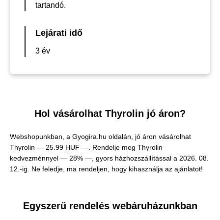
tartandó.
Lejárati idő
3 év
Hol vásárolhat Thyrolin jó áron?
Webshopunkban, a Gyogira.hu oldalán, jó áron vásárolhat
Thyrolin —
25.99 HUF —
. Rendelje meg Thyrolin
kedvezménnyel — 28% —, gyors házhozszállítással a 2026. 08.
12.-ig. Ne feledje, ma rendeljen, hogy kihasználja az ajánlatot!
Egyszerű rendelés webáruházunkban