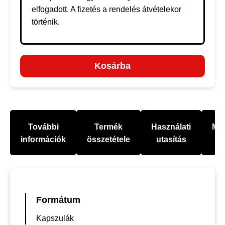
elfogadott. A fizetés a rendelés átvételekor
történik.
Kosárba
További
Termék
Használati
Mel
információk
összetétele
utasítás
Formátum
Kapszulák