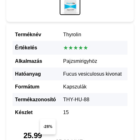
Terméknév
Thyrolin
★★★★★
Értékelés
Alkalmazás
Pajzsmirigyhöz
Hatóanyag
Fucus vesiculosus kivonat
Formátum
Kapszulák
Termékazonosító
THY-HU-88
Készlet
15
-28%
25.99