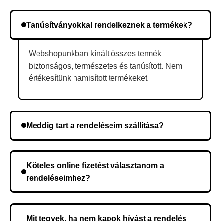
Tanúsítványokkal rendelkeznek a termékek?
Webshopunkban kínált összes termék
biztonságos, természetes és tanúsított. Nem
értékesítünk hamisított termékeket.
Meddig tart a rendeléseim szállítása?
A szállítás időtartama helyétől függően változik. A
rendelés megerősítése után a futárszolgálathoz
Köteles online fizetést választanom a
kerül, és ez az időtartam függ a szállítási címtől.
rendeléseimhez?
Nem, előleg fizetése nem szükséges. A teljes
összeget a rendelés átvételekor fizeti ki.
Mit tegyek, ha nem kapok hívást a rendelés