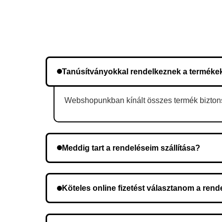
Tanúsítványokkal rendelkeznek a terméke
Webshopunkban kínált összes termék biztonsá
Meddig tart a rendeléseim szállítása?
A szállítás időtartama helyétől függően változik.
Köteles online fizetést választanom a ren
Nem, előleg fizetése nem szükséges. A teljes öss