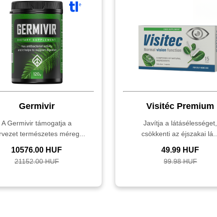
Germivir
Visitéc Premium
A Germivir támogatja a
Javítja a látásélességet
rvezet természetes méreg...
csökkenti az éjszakai lá..
10576.00 HUF
49.99 HUF
21152.00 HUF
99.98 HUF