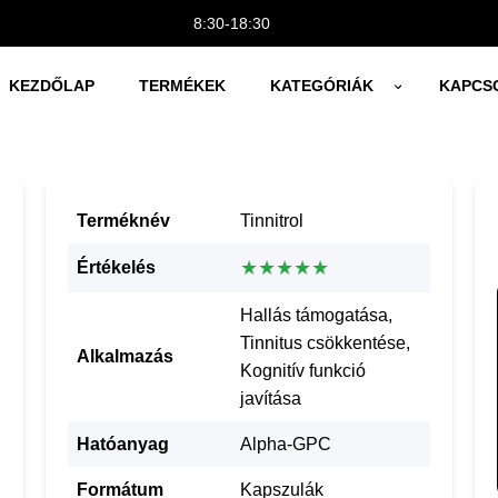
8:30-18:30
KEZDŐLAP
TERMÉKEK
KATEGÓRIÁK
KAPCS
Terméknév
Tinnitrol
★★★★★
Értékelés
Hallás támogatása,
Tinnitus csökkentése,
Alkalmazás
Kognitív funkció
javítása
Hatóanyag
Alpha-GPC
Formátum
Kapszulák