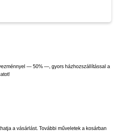
dvezménnyel — 50% —, gyors házhozszállítással a
atot!
thatja a vásárlást. További műveletek a kosárban