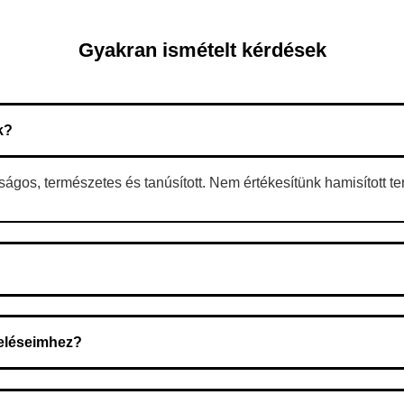
Gyakran ismételt kérdések
k?
gos, természetes és tanúsított. Nem értékesítünk hamisított t
 A rendelés megerősítése után a futárszolgálathoz kerül, és ez az 
deléseimhez?
zeget a rendelés átvételekor fizeti ki.