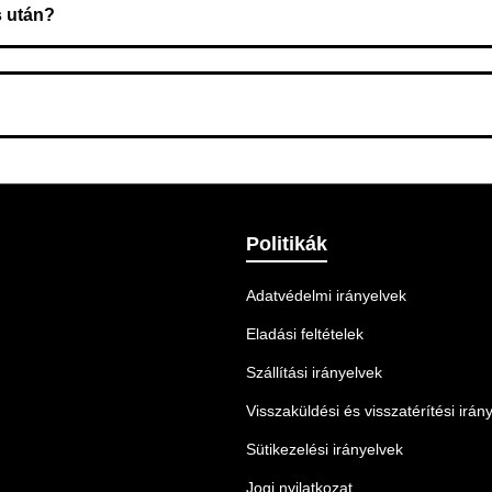
s után?
 Ellenőrizze az adatokat, és szükség szerint ismételje meg a r
nnek legmegfelelőbb szállítási módot.
Politikák
Adatvédelmi irányelvek
Eladási feltételek
Szállítási irányelvek
Visszaküldési és visszatérítési irán
Sütikezelési irányelvek
Jogi nyilatkozat