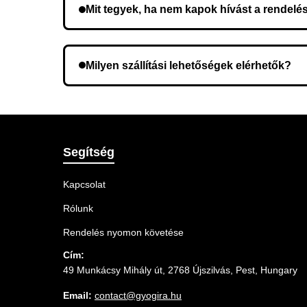
Mit tegyek, ha nem kapok hívást a rendelé
Lehetséges, hogy rossz telefonszámot adott meg.
Milyen szállítási lehetőségek elérhetők?
A rendelés megerősítésekor kiválaszthatja az Ö
Segítség
Kapcsolat
Rólunk
Rendelés nyomon követése
Cím:
49 Munkácsy Mihály út, 2768 Újszilvás, Pest, Hungary
Email:
contact@gyogira.hu