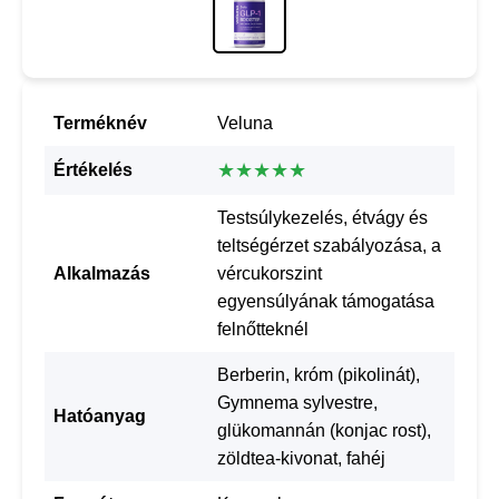
Terméknév
Veluna
★★★★★
Értékelés
Testsúlykezelés, étvágy és
teltségérzet szabályozása, a
Alkalmazás
vércukorszint
egyensúlyának támogatása
felnőtteknél
Berberin, króm (pikolinát),
Gymnema sylvestre,
Hatóanyag
glükomannán (konjac rost),
zöldtea-kivonat, fahéj