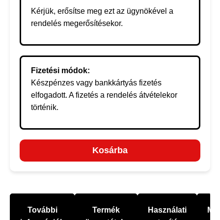
Kérjük, erősítse meg ezt az ügynökével a
rendelés megerősítésekor.
Fizetési módok:
Készpénzes vagy bankkártyás fizetés
elfogadott. A fizetés a rendelés átvételekor
történik.
Kosárba
További
Termék
Használati
Mel