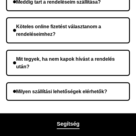
Meddig tart a rendeléseim szállítása?
A szállítás időtartama helyétől függően változik. A
rendelés megerősítése után a futárszolgálathoz
Köteles online fizetést választanom a
kerül, és ez az időtartam függ a szállítási címtől.
rendeléseimhez?
Nem, előleg fizetése nem szükséges. A teljes
összeget a rendelés átvételekor fizeti ki.
Mit tegyek, ha nem kapok hívást a rendelés
után?
Lehetséges, hogy rossz telefonszámot adott meg.
Ellenőrizze az adatokat, és szükség szerint ismételje
Milyen szállítási lehetőségek elérhetők?
meg a rendelést.
A rendelés megerősítésekor kiválaszthatja az Önnek
legmegfelelőbb szállítási módot.
Segítség