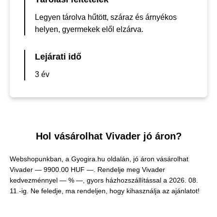
Legyen tárolva hűtött, száraz és árnyékos
helyen, gyermekek elől elzárva.
Lejárati idő
3 év
Hol vásárolhat Vivader jó áron?
Webshopunkban, a Gyogira.hu oldalán, jó áron vásárolhat
Vivader —
9900.00 HUF —
. Rendelje meg Vivader
kedvezménnyel — % —, gyors házhozszállítással a 2026. 08.
11.-ig. Ne feledje, ma rendeljen, hogy kihasználja az ajánlatot!