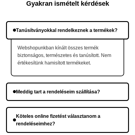
Gyakran ismételt kérdések
Tanúsítványokkal rendelkeznek a termékek?
Webshopunkban kínált összes termék
biztonságos, természetes és tanúsított. Nem
értékesítünk hamisított termékeket.
Meddig tart a rendeléseim szállítása?
A szállítás időtartama helyétől függően változik. A
rendelés megerősítése után a futárszolgálathoz
Köteles online fizetést választanom a
kerül, és ez az időtartam függ a szállítási címtől.
rendeléseimhez?