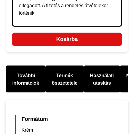
elfogadott. A fizetés a rendelés átvételekor
történik.
Kosárba
További
Termék
Használati
Mel
információk
összetétele
utasítás
Formátum
Krém