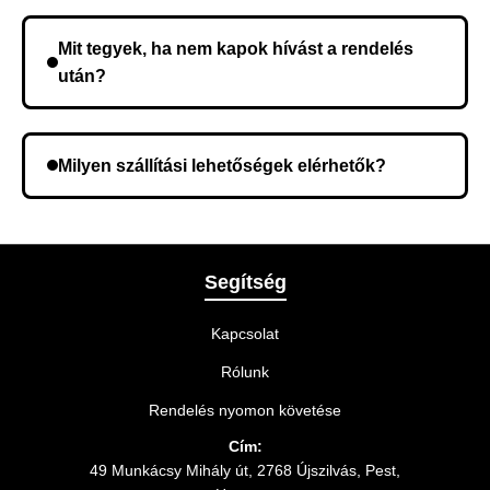
Nem, előleg fizetése nem szükséges. A teljes
összeget a rendelés átvételekor fizeti ki.
Mit tegyek, ha nem kapok hívást a rendelés
után?
Lehetséges, hogy rossz telefonszámot adott meg.
Ellenőrizze az adatokat, és szükség szerint ismételje
Milyen szállítási lehetőségek elérhetők?
meg a rendelést.
A rendelés megerősítésekor kiválaszthatja az Önnek
legmegfelelőbb szállítási módot.
Segítség
Kapcsolat
Rólunk
Rendelés nyomon követése
Cím:
49 Munkácsy Mihály út, 2768 Újszilvás, Pest,