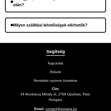
után?
Lehetséges, hogy rossz telefonszámot adott meg.
Ellenőrizze az adatokat, és szükség szerint ismételje
Milyen szállítási lehetőségek elérhetők?
meg a rendelést.
A rendelés megerősítésekor kiválaszthatja az Önnek
legmegfelelőbb szállítási módot.
Segítség
Kapcsolat
Rólunk
Rendelés nyomon követése
Cím:
49 Munkácsy Mihály út, 2768 Újszilvás, Pest,
Hungary
Email:
contact@gyogira.hu