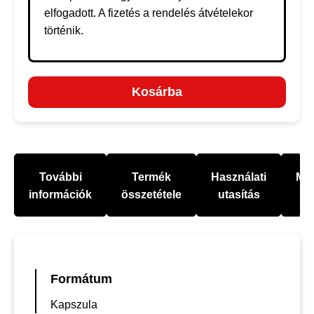
elfogadott. A fizetés a rendelés átvételekor
történik.
Kosárba
További
Termék
Használati
Mel
információk
összetétele
utasítás
Formátum
Kapszula