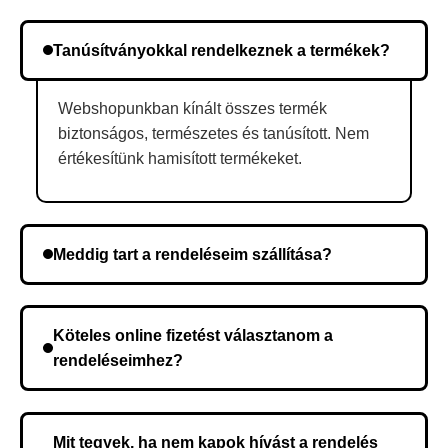
Tanúsítványokkal rendelkeznek a termékek?
Webshopunkban kínált összes termék
biztonságos, természetes és tanúsított. Nem
értékesítünk hamisított termékeket.
Meddig tart a rendeléseim szállítása?
A szállítás időtartama helyétől függően változik. A
rendelés megerősítése után a futárszolgálathoz
Köteles online fizetést választanom a
kerül, és ez az időtartam függ a szállítási címtől.
rendeléseimhez?
Nem, előleg fizetése nem szükséges. A teljes
összeget a rendelés átvételekor fizeti ki.
Mit tegyek, ha nem kapok hívást a rendelés