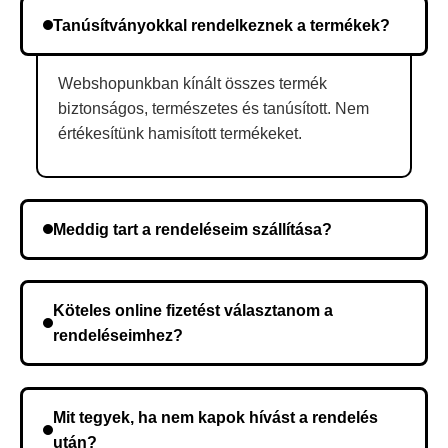
Tanúsítványokkal rendelkeznek a termékek?
Webshopunkban kínált összes termék
biztonságos, természetes és tanúsított. Nem
értékesítünk hamisított termékeket.
Meddig tart a rendeléseim szállítása?
A szállítás időtartama helyétől függően változik. A
rendelés megerősítése után a futárszolgálathoz
Köteles online fizetést választanom a
kerül, és ez az időtartam függ a szállítási címtől.
rendeléseimhez?
Nem, előleg fizetése nem szükséges. A teljes
összeget a rendelés átvételekor fizeti ki.
Mit tegyek, ha nem kapok hívást a rendelés
után?