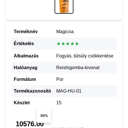
Terméknév
Magicoa
★★★★★
Értékelés
Alkalmazás
Fogyás, túlsúly csökkentése
Hatóanyag
Reishigomba-kivonat
Formátum
Por
Termékazonosító
MAG-HU-01
Készlet
15
-50%
10576.00