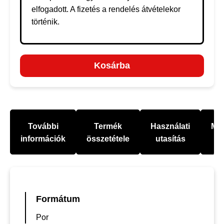
elfogadott. A fizetés a rendelés átvételekor
történik.
Kosárba
További
Termék
Használati
Mel
információk
összetétele
utasítás
Formátum
Por