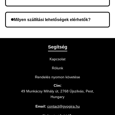
Lehetséges, hogy rossz telefonszámot adott meg.
Ellenőrizze az adatokat, és szükség szerint ismételje
Milyen szállítási lehetőségek elérhetők?
meg a rendelést.
A rendelés megerősítésekor kiválaszthatja az Önnek
legmegfelelőbb szállítási módot.
Segítség
Kapcsolat
Rólunk
Rendelés nyomon követése
Cím:
49 Munkácsy Mihály út, 2768 Újszilvás, Pest,
Hungary
Email:
contact@gyogira.hu