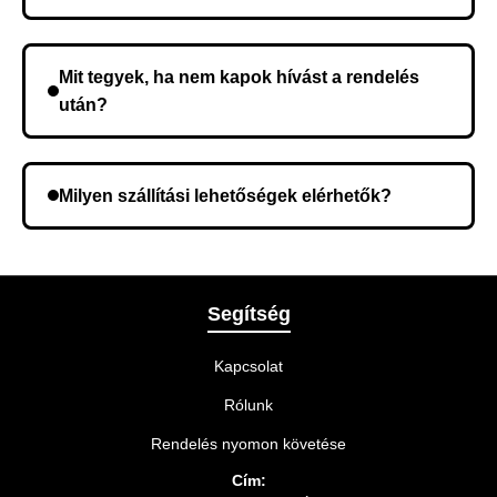
Nem, előleg fizetése nem szükséges. A teljes
összeget a rendelés átvételekor fizeti ki.
Mit tegyek, ha nem kapok hívást a rendelés
után?
Lehetséges, hogy rossz telefonszámot adott meg.
Ellenőrizze az adatokat, és szükség szerint ismételje
Milyen szállítási lehetőségek elérhetők?
meg a rendelést.
A rendelés megerősítésekor kiválaszthatja az Önnek
legmegfelelőbb szállítási módot.
Segítség
Kapcsolat
Rólunk
Rendelés nyomon követése
Cím: