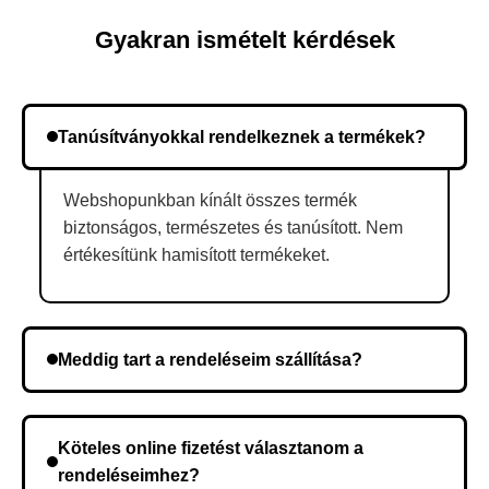
Gyakran ismételt kérdések
Tanúsítványokkal rendelkeznek a termékek?
Webshopunkban kínált összes termék
biztonságos, természetes és tanúsított. Nem
értékesítünk hamisított termékeket.
Meddig tart a rendeléseim szállítása?
A szállítás időtartama helyétől függően változik. A
rendelés megerősítése után a futárszolgálathoz
Köteles online fizetést választanom a
kerül, és ez az időtartam függ a szállítási címtől.
rendeléseimhez?