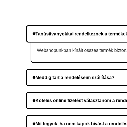
Tanúsítványokkal rendelkeznek a terméke
Webshopunkban kínált összes termék biztonsá
Meddig tart a rendeléseim szállítása?
A szállítás időtartama helyétől függően változik.
Köteles online fizetést választanom a ren
Nem, előleg fizetése nem szükséges. A teljes öss
Mit tegyek, ha nem kapok hívást a rendelé