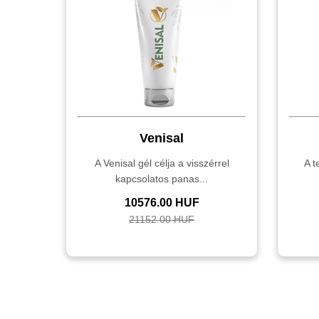
Venisal
A Venisal gél célja a visszérrel
A t
kapcsolatos panas...
10576.00 HUF
21152.00 HUF