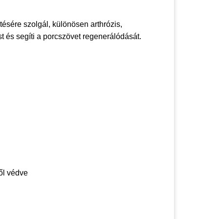
ésére szolgál, különösen arthrózis,
t és segíti a porcszövet regenerálódását.
ől védve