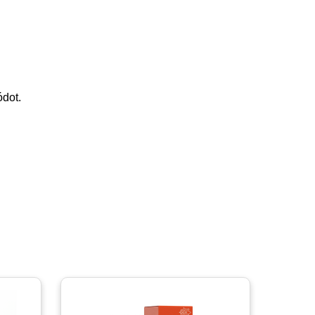
ódot.