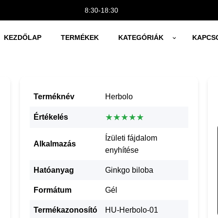
8:30-18:30
KEZDŐLAP
TERMÉKEK
KATEGÓRIÁK
KAPCS
Terméknév
Herbolo
★★★★★
Értékelés
Ízületi fájdalom
Alkalmazás
enyhítése
Hatóanyag
Ginkgo biloba
Formátum
Gél
Termékazonosító
HU-Herbolo-01