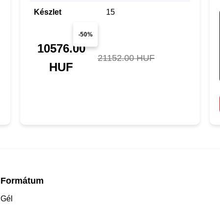
Készlet
15
-50%
10576.00
21152.00 HUF
HUF
Formátum
Gél