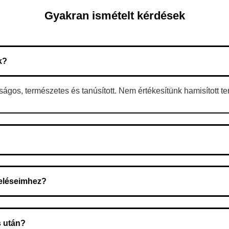
Gyakran ismételt kérdések
k?
gos, természetes és tanúsított. Nem értékesítünk hamisított t
 A rendelés megerősítése után a futárszolgálathoz kerül, és ez az 
deléseimhez?
zeget a rendelés átvételekor fizeti ki.
s után?