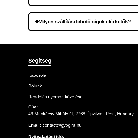
Lehetséges, hogy rossz telefonszámot adott meg.
Milyen szállítási lehetőségek elérhetők?
A rendelés megerősítésekor kiválaszthatja az Ö
Segítség
Kapcsolat
Rólunk
Rendelés nyomon követése
Cím:
49 Munkácsy Mihály út, 2768 Újszilvás, Pest, Hungary
Email:
contact@gyogira.hu
Nyitvatartási idő: