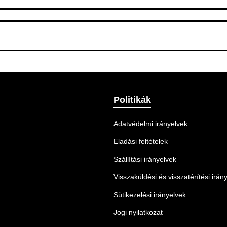
 Ellenőrizze az adatokat, és szükség szerint ismételje meg a r
nnek legmegfelelőbb szállítási módot.
Politikák
Adatvédelmi irányelvek
Eladási feltételek
Szállítási irányelvek
Visszaküldési és visszatérítési irán
Sütikezelési irányelvek
Jogi nyilatkozat