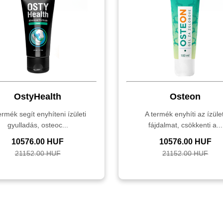
OstyHealth
Osteon
ermék segít enyhíteni ízületi
A termék enyhíti az ízület
gyulladás, osteoc...
fájdalmat, csökkenti a...
10576.00 HUF
10576.00 HUF
21152.00 HUF
21152.00 HUF