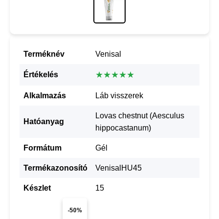
Terméknév
Venisal
★★★★★
Értékelés
Alkalmazás
Láb visszerek
Lovas chestnut (Aesculus
Hatóanyag
hippocastanum)
Formátum
Gél
Termékazonosító
VenisalHU45
Készlet
15
-50%