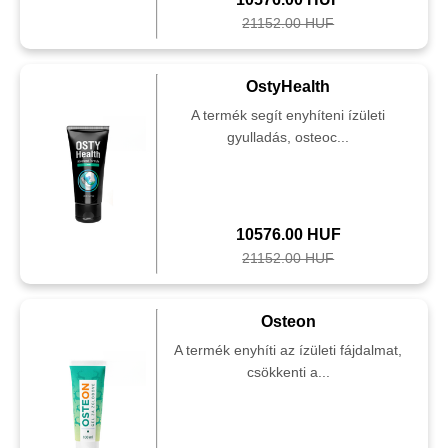
21152.00 HUF
OstyHealth
A termék segít enyhíteni ízületi
gyulladás, osteoc...
10576.00 HUF
21152.00 HUF
Osteon
A termék enyhíti az ízületi fájdalmat,
csökkenti a...