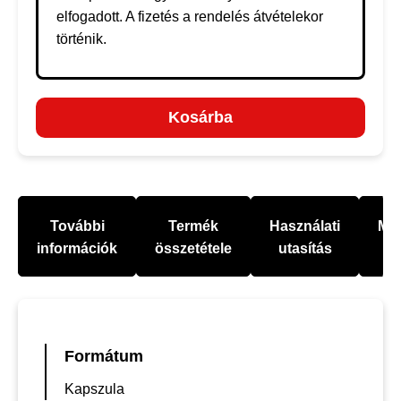
elfogadott. A fizetés a rendelés átvételekor
történik.
Kosárba
További
Termék
Használati
Mel
információk
összetétele
utasítás
Formátum
Kapszula