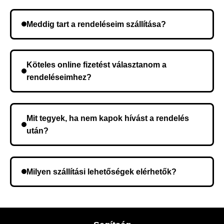
Meddig tart a rendeléseim szállítása?
A szállítás időtartama helyétől függően változik. A
rendelés megerősítése után a futárszolgálathoz
Köteles online fizetést választanom a
kerül, és ez az időtartam függ a szállítási címtől.
rendeléseimhez?
Nem, előleg fizetése nem szükséges. A teljes
összeget a rendelés átvételekor fizeti ki.
Mit tegyek, ha nem kapok hívást a rendelés
után?
Lehetséges, hogy rossz telefonszámot adott meg.
Ellenőrizze az adatokat, és szükség szerint ismételje
Milyen szállítási lehetőségek elérhetők?
meg a rendelést.
A rendelés megerősítésekor kiválaszthatja az Önnek
legmegfelelőbb szállítási módot.