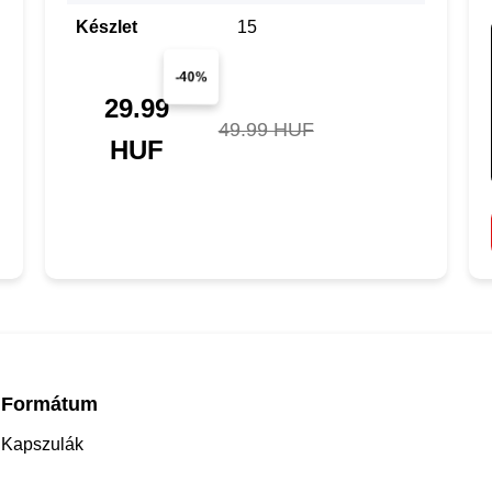
Készlet
15
-40%
29.99
49.99 HUF
HUF
Formátum
Kapszulák