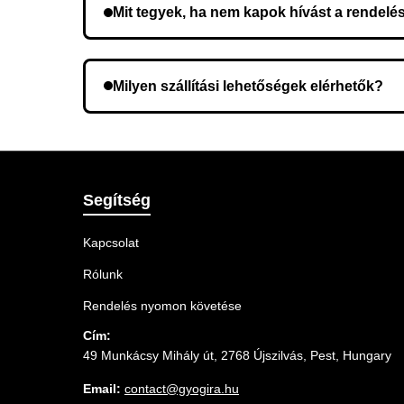
Mit tegyek, ha nem kapok hívást a rendelé
Lehetséges, hogy rossz telefonszámot adott meg.
Milyen szállítási lehetőségek elérhetők?
A rendelés megerősítésekor kiválaszthatja az Ö
Segítség
Kapcsolat
Rólunk
Rendelés nyomon követése
Cím:
49 Munkácsy Mihály út, 2768 Újszilvás, Pest, Hungary
Email:
contact@gyogira.hu