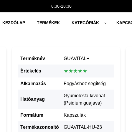
8:30-18:30
KEZDŐLAP
TERMÉKEK
KATEGÓRIÁK
KAPCS
Terméknév
GUAVITAL+
★★★★★
Értékelés
Alkalmazás
Fogyáshoz segítség
Gyümölcsfa-kivonat
Hatóanyag
(Psidium guajava)
Formátum
Kapszulák
Termékazonosító
GUAVITAL-HU-23