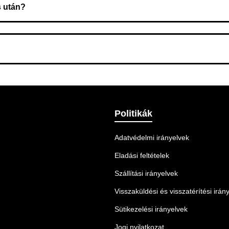
s után?
 Ellenőrizze az adatokat, és szükség szerint ismételje meg a r
nnek legmegfelelőbb szállítási módot.
Politikák
Adatvédelmi irányelvek
Eladási feltételek
Szállítási irányelvek
Visszaküldési és visszatérítési irán
Sütikezelési irányelvek
Jogi nyilatkozat