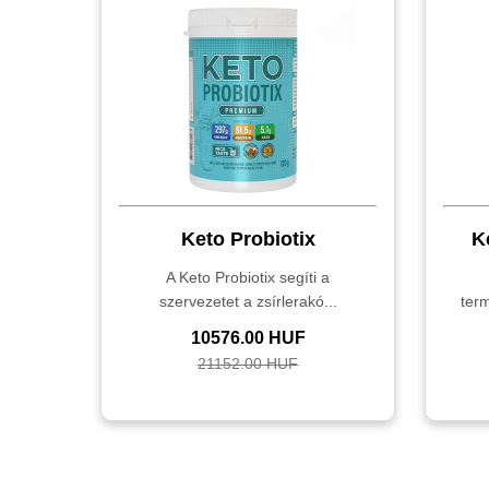
Keto Probiotix
K
A Keto Probiotix segíti a
szervezetet a zsírlerakó...
ter
10576.00 HUF
21152.00 HUF