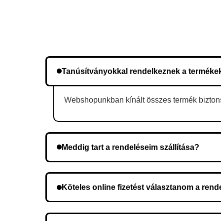
Tanúsítványokkal rendelkeznek a terméke
Webshopunkban kínált összes termék biztonsá
Meddig tart a rendeléseim szállítása?
A szállítás időtartama helyétől függően változik.
Köteles online fizetést választanom a ren
Nem, előleg fizetése nem szükséges. A teljes öss