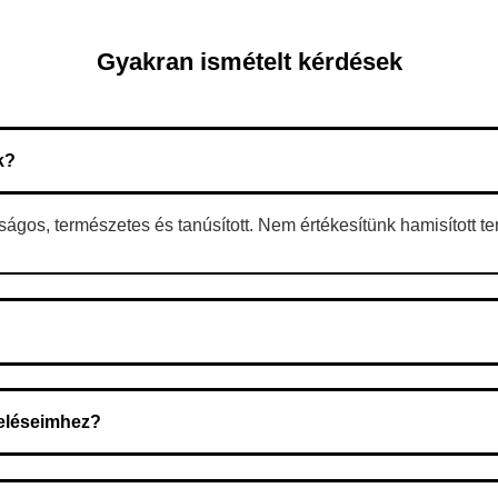
Gyakran ismételt kérdések
k?
gos, természetes és tanúsított. Nem értékesítünk hamisított t
 A rendelés megerősítése után a futárszolgálathoz kerül, és ez az 
deléseimhez?
zeget a rendelés átvételekor fizeti ki.