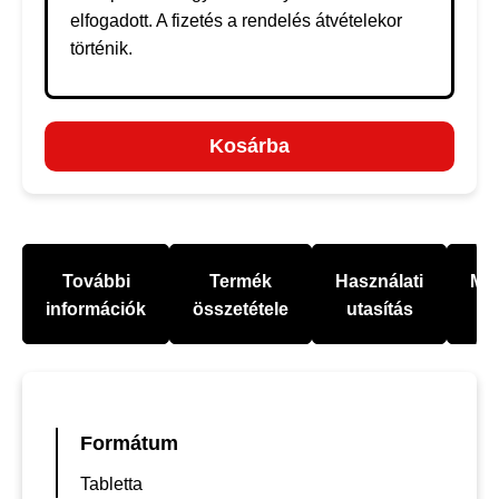
elfogadott. A fizetés a rendelés átvételekor
történik.
Kosárba
További
Termék
Használati
Mel
információk
összetétele
utasítás
Formátum
Tabletta