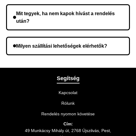
Nem, előleg fizetése nem szükséges. A teljes
összeget a rendelés átvételekor fizeti ki.
Mit tegyek, ha nem kapok hívást a rendelés
után?
Lehetséges, hogy rossz telefonszámot adott meg.
Ellenőrizze az adatokat, és szükség szerint ismételje
Milyen szállítási lehetőségek elérhetők?
meg a rendelést.
A rendelés megerősítésekor kiválaszthatja az Önnek
legmegfelelőbb szállítási módot.
Segítség
Kapcsolat
Rólunk
Rendelés nyomon követése
Cím:
49 Munkácsy Mihály út, 2768 Újszilvás, Pest,