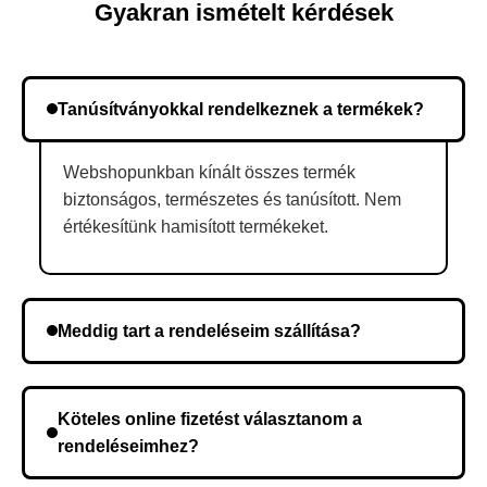
Gyakran ismételt kérdések
Tanúsítványokkal rendelkeznek a termékek?
Webshopunkban kínált összes termék
biztonságos, természetes és tanúsított. Nem
értékesítünk hamisított termékeket.
Meddig tart a rendeléseim szállítása?
A szállítás időtartama helyétől függően változik. A
rendelés megerősítése után a futárszolgálathoz
Köteles online fizetést választanom a
kerül, és ez az időtartam függ a szállítási címtől.
rendeléseimhez?