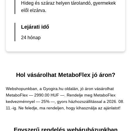
Hideg és száraz helyen tárolandó, gyermekek
elől elzárva.
Lejárati idő
24 hónap
Hol vásárolhat MetaboFlex jó áron?
Webshopunkban, a Gyogira.hu oldalán, jó áron vásárolhat
MetaboFlex —
2990.00 HUF —
. Rendelje meg MetaboFlex
kedvezménnyel — 25% —, gyors házhozszállítással a 2026. 08.
11.-ig. Ne feledje, ma rendeljen, hogy kihasználja az ajánlatot!
Egyszerű rendelés webáruházunkban