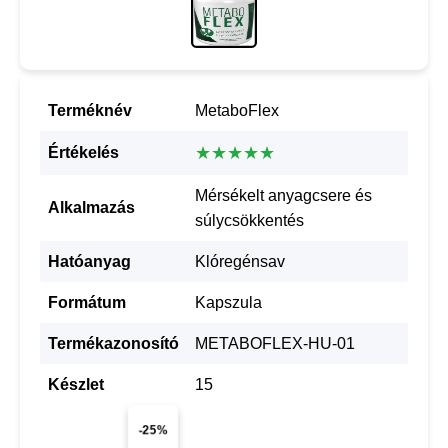
Terméknév
MetaboFlex
★★★★★
Értékelés
Mérsékelt anyagcsere és
Alkalmazás
súlycsökkentés
Hatóanyag
Klóregénsav
Formátum
Kapszula
Termékazonosító
METABOFLEX-HU-01
Készlet
15
-25%