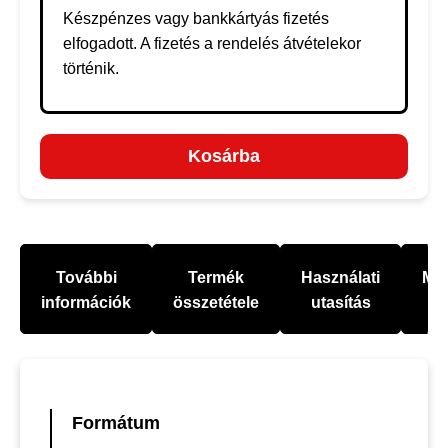
Készpénzes vagy bankkártyás fizetés
elfogadott. A fizetés a rendelés átvételekor
történik.
Kosárba
További
Termék
Használati
Mel
információk
összetétele
utasítás
Formátum