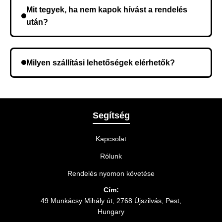
összeget a rendelés átvételekor fizeti ki.
Mit tegyek, ha nem kapok hívást a rendelés
után?
Lehetséges, hogy rossz telefonszámot adott meg.
Ellenőrizze az adatokat, és szükség szerint ismételje
Milyen szállítási lehetőségek elérhetők?
meg a rendelést.
A rendelés megerősítésekor kiválaszthatja az Önnek
legmegfelelőbb szállítási módot.
Segítség
Kapcsolat
Rólunk
Rendelés nyomon követése
Cím:
49 Munkácsy Mihály út, 2768 Újszilvás, Pest,
Hungary