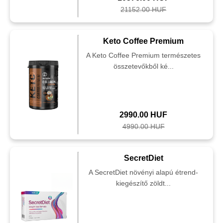
21152.00 HUF
Keto Coffee Premium
A Keto Coffee Premium természetes
összetevőkből ké...
2990.00 HUF
4990.00 HUF
SecretDiet
A SecretDiet növényi alapú étrend-
kiegészítő zöldt...