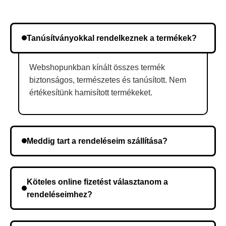
Tanúsítványokkal rendelkeznek a termékek?
Webshopunkban kínált összes termék
biztonságos, természetes és tanúsított. Nem
értékesítünk hamisított termékeket.
Meddig tart a rendeléseim szállítása?
A szállítás időtartama helyétől függően változik. A
rendelés megerősítése után a futárszolgálathoz
Köteles online fizetést választanom a
kerül, és ez az időtartam függ a szállítási címtől.
rendeléseimhez?
Nem, előleg fizetése nem szükséges. A teljes