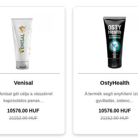
Venisal
OstyHealth
enisal gél célja a visszérrel
A termék segít enyhíteni ízü
kapcsolatos panas...
gyulladás, osteoc...
10576.00 HUF
10576.00 HUF
21152.00 HUF
21152.00 HUF