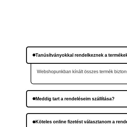
Tanúsítványokkal rendelkeznek a terméke
Webshopunkban kínált összes termék biztonsá
Meddig tart a rendeléseim szállítása?
A szállítás időtartama helyétől függően változik.
Köteles online fizetést választanom a ren