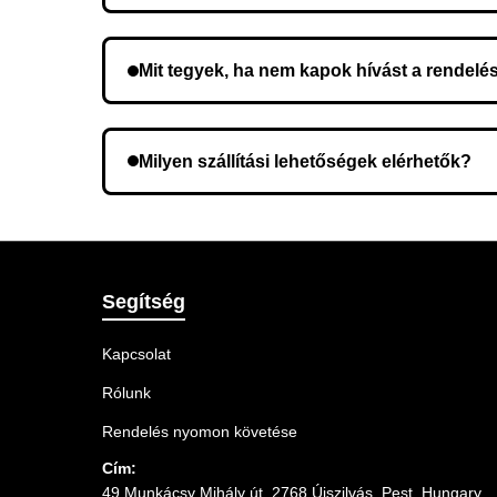
Nem, előleg fizetése nem szükséges. A teljes öss
Mit tegyek, ha nem kapok hívást a rendelé
Lehetséges, hogy rossz telefonszámot adott meg.
Milyen szállítási lehetőségek elérhetők?
A rendelés megerősítésekor kiválaszthatja az Ö
Segítség
Kapcsolat
Rólunk
Rendelés nyomon követése
Cím:
49 Munkácsy Mihály út, 2768 Újszilvás, Pest, Hungary