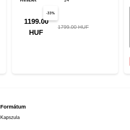
-33%
1199.00
1799.00 HUF
HUF
Formátum
Kapszula