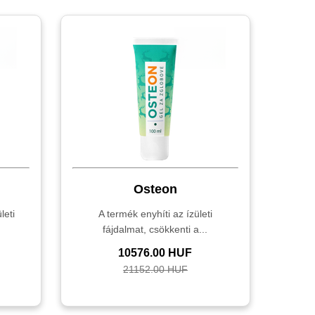
Osteon
leti
A termék enyhíti az ízületi
fájdalmat, csökkenti a...
10576.00 HUF
21152.00 HUF