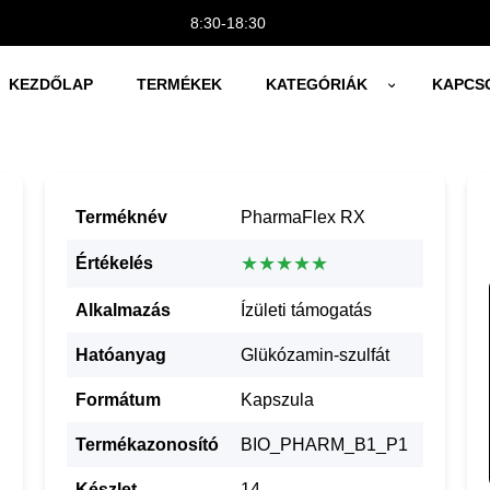
8:30-18:30
KEZDŐLAP
TERMÉKEK
KATEGÓRIÁK
KAPCS
Terméknév
PharmaFlex RX
★★★★★
Értékelés
Alkalmazás
Ízületi támogatás
Hatóanyag
Glükózamin-szulfát
Formátum
Kapszula
Termékazonosító
BIO_PHARM_B1_P1
Készlet
14