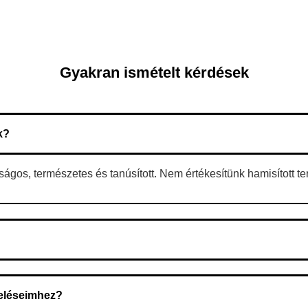
Gyakran ismételt kérdések
k?
gos, természetes és tanúsított. Nem értékesítünk hamisított t
 A rendelés megerősítése után a futárszolgálathoz kerül, és ez az 
deléseimhez?