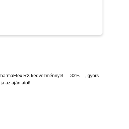
 PharmaFlex RX kedvezménnyel — 33% —, gyors
ja az ajánlatot!