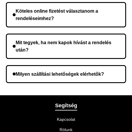
rendelés megerősítése után a futárszolgálathoz
Köteles online fizetést választanom a
kerül, és ez az időtartam függ a szállítási címtől.
rendeléseimhez?
Nem, előleg fizetése nem szükséges. A teljes
összeget a rendelés átvételekor fizeti ki.
Mit tegyek, ha nem kapok hívást a rendelés
után?
Lehetséges, hogy rossz telefonszámot adott meg.
Ellenőrizze az adatokat, és szükség szerint ismételje
Milyen szállítási lehetőségek elérhetők?
meg a rendelést.
A rendelés megerősítésekor kiválaszthatja az Önnek
legmegfelelőbb szállítási módot.
Segítség
Kapcsolat
Rólunk