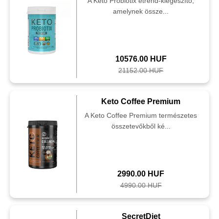
A Keto Probiotix étrend-kiegészítő,
amelynek össze...
10576.00 HUF
21152.00 HUF
Keto Coffee Premium
A Keto Coffee Premium természetes
összetevőkből ké...
2990.00 HUF
4990.00 HUF
SecretDiet