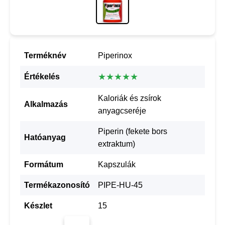
Terméknév
Piperinox
★★★★★
Értékelés
Kaloriák és zsírok
Alkalmazás
anyagcseréje
Piperin (fekete bors
Hatóanyag
extraktum)
Formátum
Kapszulák
Termékazonosító
PIPE-HU-45
Készlet
15