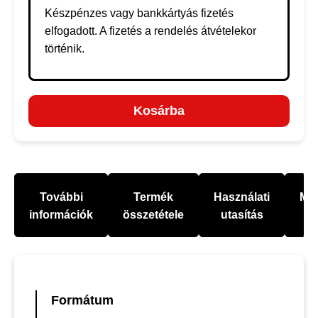
Készpénzes vagy bankkártyás fizetés
elfogadott. A fizetés a rendelés átvételekor
történik.
Kosárba
További
Termék
Használati
Mel
információk
összetétele
utasítás
Formátum