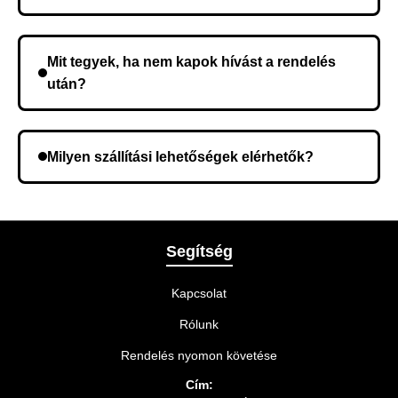
Nem, előleg fizetése nem szükséges. A teljes
összeget a rendelés átvételekor fizeti ki.
Mit tegyek, ha nem kapok hívást a rendelés
után?
Lehetséges, hogy rossz telefonszámot adott meg.
Ellenőrizze az adatokat, és szükség szerint ismételje
Milyen szállítási lehetőségek elérhetők?
meg a rendelést.
A rendelés megerősítésekor kiválaszthatja az Önnek
legmegfelelőbb szállítási módot.
Segítség
Kapcsolat
Rólunk
Rendelés nyomon követése
Cím: