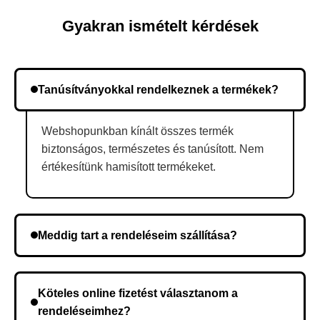
Gyakran ismételt kérdések
Tanúsítványokkal rendelkeznek a termékek?
Webshopunkban kínált összes termék
biztonságos, természetes és tanúsított. Nem
értékesítünk hamisított termékeket.
Meddig tart a rendeléseim szállítása?
A szállítás időtartama helyétől függően változik. A
rendelés megerősítése után a futárszolgálathoz
Köteles online fizetést választanom a
kerül, és ez az időtartam függ a szállítási címtől.
rendeléseimhez?