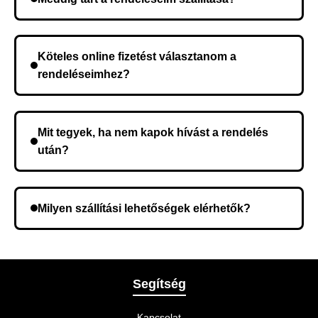
A szállítás időtartama helyétől függően változik. A
rendelés megerősítése után a futárszolgálathoz
Köteles online fizetést választanom a
kerül, és ez az időtartam függ a szállítási címtől.
rendeléseimhez?
Nem, előleg fizetése nem szükséges. A teljes
összeget a rendelés átvételekor fizeti ki.
Mit tegyek, ha nem kapok hívást a rendelés
után?
Lehetséges, hogy rossz telefonszámot adott meg.
Ellenőrizze az adatokat, és szükség szerint ismételje
Milyen szállítási lehetőségek elérhetők?
meg a rendelést.
A rendelés megerősítésekor kiválaszthatja az Önnek
legmegfelelőbb szállítási módot.
Segítség
Kapcsolat