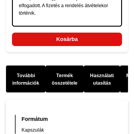
elfogadott. A fizetés a rendelés átvételekor
történik.
Kosárba
További
Termék
Használati
Mel
információk
összetétele
utasítás
Formátum
Kapszulák