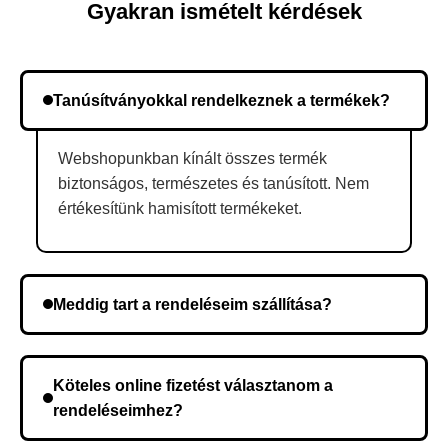
Gyakran ismételt kérdések
Tanúsítványokkal rendelkeznek a termékek?
Webshopunkban kínált összes termék
biztonságos, természetes és tanúsított. Nem
értékesítünk hamisított termékeket.
Meddig tart a rendeléseim szállítása?
A szállítás időtartama helyétől függően változik. A
rendelés megerősítése után a futárszolgálathoz
Köteles online fizetést választanom a
kerül, és ez az időtartam függ a szállítási címtől.
rendeléseimhez?