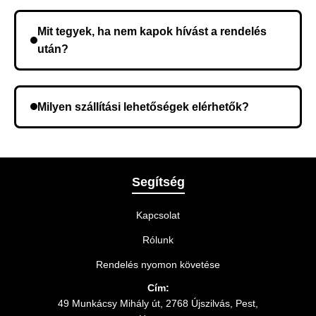
Nem, előleg fizetése nem szükséges. A teljes
összeget a rendelés átvételekor fizeti ki.
Mit tegyek, ha nem kapok hívást a rendelés
után?
Lehetséges, hogy rossz telefonszámot adott meg.
Ellenőrizze az adatokat, és szükség szerint ismételje
Milyen szállítási lehetőségek elérhetők?
meg a rendelést.
A rendelés megerősítésekor kiválaszthatja az Önnek
legmegfelelőbb szállítási módot.
Segítség
Kapcsolat
Rólunk
Rendelés nyomon követése
Cím:
49 Munkácsy Mihály út, 2768 Újszilvás, Pest,