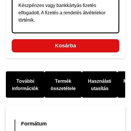
Készpénzes vagy bankkártyás fizetés
elfogadott. A fizetés a rendelés átvételekor
történik.
Kosárba
További
Termék
Használati
Mel
információk
összetétele
utasítás
Formátum