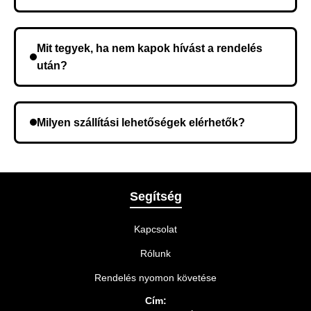
Nem, előleg fizetése nem szükséges. A teljes
összeget a rendelés átvételekor fizeti ki.
Mit tegyek, ha nem kapok hívást a rendelés
után?
Lehetséges, hogy rossz telefonszámot adott meg.
Ellenőrizze az adatokat, és szükség szerint ismételje
Milyen szállítási lehetőségek elérhetők?
meg a rendelést.
A rendelés megerősítésekor kiválaszthatja az Önnek
legmegfelelőbb szállítási módot.
Segítség
Kapcsolat
Rólunk
Rendelés nyomon követése
Cím: