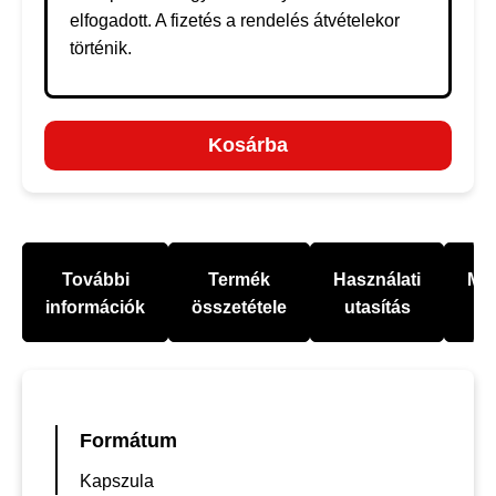
elfogadott. A fizetés a rendelés átvételekor
történik.
Kosárba
További
Termék
Használati
Mel
információk
összetétele
utasítás
Formátum
Kapszula