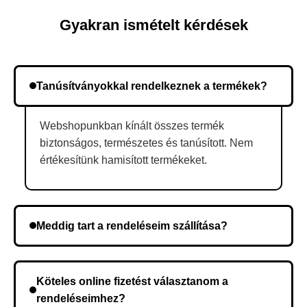
Gyakran ismételt kérdések
Tanúsítványokkal rendelkeznek a termékek?
Webshopunkban kínált összes termék
biztonságos, természetes és tanúsított. Nem
értékesítünk hamisított termékeket.
Meddig tart a rendeléseim szállítása?
A szállítás időtartama helyétől függően változik. A
rendelés megerősítése után a futárszolgálathoz
Köteles online fizetést választanom a
kerül, és ez az időtartam függ a szállítási címtől.
rendeléseimhez?