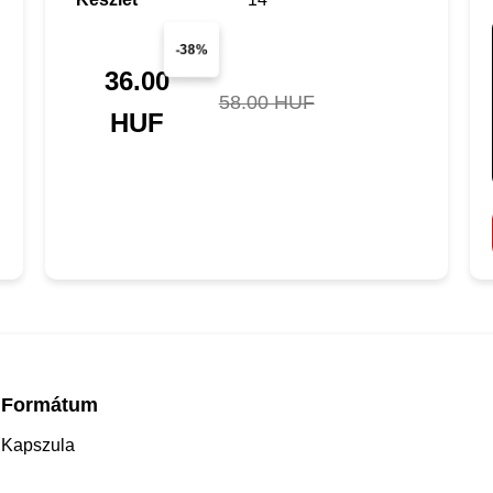
-38%
36.00
58.00 HUF
HUF
Formátum
Kapszula