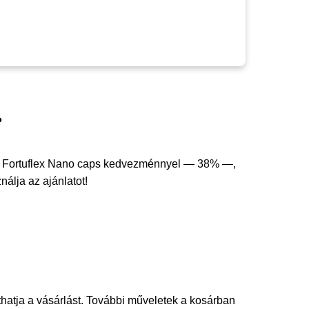
?
g Fortuflex Nano caps kedvezménnyel — 38% —,
nálja az ajánlatot!
thatja a vásárlást. További műveletek a kosárban