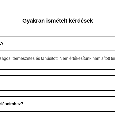
Gyakran ismételt kérdések
k?
gos, természetes és tanúsított. Nem értékesítünk hamisított t
 A rendelés megerősítése után a futárszolgálathoz kerül, és ez az 
deléseimhez?
zeget a rendelés átvételekor fizeti ki.