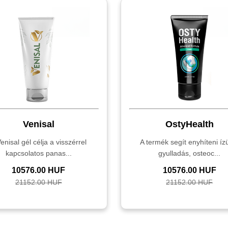
Venisal
OstyHealth
enisal gél célja a visszérrel
A termék segít enyhíteni ízü
kapcsolatos panas...
gyulladás, osteoc...
10576.00 HUF
10576.00 HUF
21152.00 HUF
21152.00 HUF