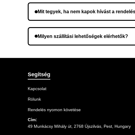
Mit tegyek, ha nem kapok hívást a rendelé
Lehetséges, hogy rossz telefonszámot adott meg.
Milyen szállítási lehetőségek elérhetők?
A rendelés megerősítésekor kiválaszthatja az Ö
Segítség
Kapcsolat
Rólunk
Rendelés nyomon követése
Cím:
49 Munkácsy Mihály út, 2768 Újszilvás, Pest, Hungary