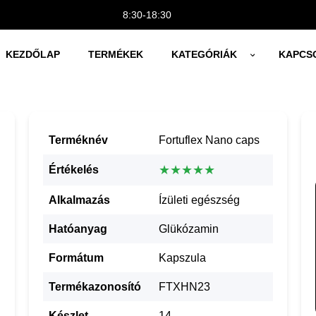
8:30-18:30
KEZDŐLAP
TERMÉKEK
KATEGÓRIÁK
KAPCS
Terméknév
Fortuflex Nano caps
★★★★★
Értékelés
Alkalmazás
Ízületi egészség
Hatóanyag
Glükózamin
Formátum
Kapszula
Termékazonosító
FTXHN23
Készlet
14