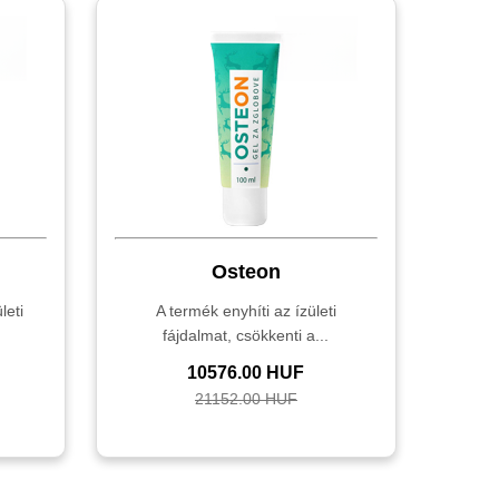
Osteon
leti
A termék enyhíti az ízületi
fájdalmat, csökkenti a...
10576.00 HUF
21152.00 HUF