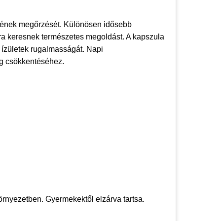
égének megőrzését. Különösen idősebb
aira keresnek természetes megoldást. A kapszula
z ízületek rugalmasságát. Napi
ág csökkentéséhez.
környezetben. Gyermekektől elzárva tartsa.