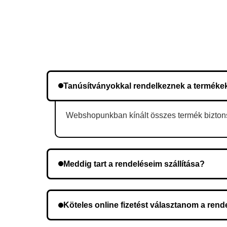
Tanúsítványokkal rendelkeznek a terméke
Webshopunkban kínált összes termék biztonsá
Meddig tart a rendeléseim szállítása?
A szállítás időtartama helyétől függően változik.
Köteles online fizetést választanom a ren
Nem, előleg fizetése nem szükséges. A teljes öss