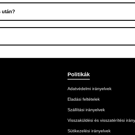
s után?
 Ellenőrizze az adatokat, és szükség szerint ismételje meg a r
nnek legmegfelelőbb szállítási módot.
Politikák
Adatvédelmi irányelvek
Eladási feltételek
Szállítási irányelvek
Visszaküldési és visszatérítési irán
Sütikezelési irányelvek