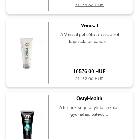
21152.00 HUF
Venisal
A Venisal gél célja a visszérrel
kapcsolatos panas...
10576.00 HUF
21152.00 HUF
OstyHealth
A termék segít enyhíteni ízületi
gyulladás, osteoc...