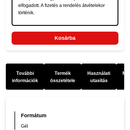
elfogadott. A fizetés a rendelés átvételekor
történik.
Kosárba
További
Termék
Használati
Mel
információk
összetétele
utasítás
Formátum
Gél