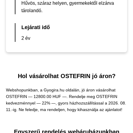
Hűvös, száraz helyen, gyermekektől elzárva
tárolandó.
Lejárati idő
2 év
Hol vásárolhat OSTEFRIN jó áron?
Webshopunkban, a Gyogira.hu oldalán, jó áron vásárolhat
OSTEFRIN —
12800.00 HUF —
. Rendelje meg OSTEFRIN
kedvezménnyel — 22% —, gyors házhozszállítással a 2026. 08.
11.-ig. Ne feledje, ma rendeljen, hogy kihasználja az ajánlatot!
Egyszerű rendelés webáruházunkban