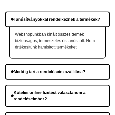
Tanúsítványokkal rendelkeznek a termékek?
Webshopunkban kínált összes termék
biztonságos, természetes és tanúsított. Nem
értékesítünk hamisított termékeket.
Meddig tart a rendeléseim szállítása?
A szállítás időtartama helyétől függően változik. A
rendelés megerősítése után a futárszolgálathoz
Köteles online fizetést választanom a
kerül, és ez az időtartam függ a szállítási címtől.
rendeléseimhez?
Nem, előleg fizetése nem szükséges. A teljes