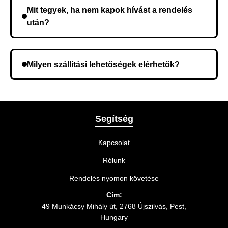
összeget a rendelés átvételekor fizeti ki.
Mit tegyek, ha nem kapok hívást a rendelés
után?
Lehetséges, hogy rossz telefonszámot adott meg.
Ellenőrizze az adatokat, és szükség szerint ismételje
Milyen szállítási lehetőségek elérhetők?
meg a rendelést.
A rendelés megerősítésekor kiválaszthatja az Önnek
legmegfelelőbb szállítási módot.
Segítség
Kapcsolat
Rólunk
Rendelés nyomon követése
Cím:
49 Munkácsy Mihály út, 2768 Újszilvás, Pest,
Hungary