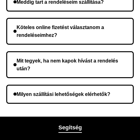
Meddig tart a rendeléseim szállítása?
A szállítás időtartama helyétől függően változik. A
rendelés megerősítése után a futárszolgálathoz
Köteles online fizetést választanom a
kerül, és ez az időtartam függ a szállítási címtől.
rendeléseimhez?
Nem, előleg fizetése nem szükséges. A teljes
összeget a rendelés átvételekor fizeti ki.
Mit tegyek, ha nem kapok hívást a rendelés
után?
Lehetséges, hogy rossz telefonszámot adott meg.
Ellenőrizze az adatokat, és szükség szerint ismételje
Milyen szállítási lehetőségek elérhetők?
meg a rendelést.
A rendelés megerősítésekor kiválaszthatja az Önnek
legmegfelelőbb szállítási módot.
Segítség