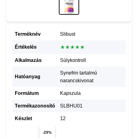
Terméknév
Slibust
★★★★★
Értékelés
Alkalmazás
Súlykontroll
Synefrin tartalmú
Hatóanyag
narancskivonat
Formátum
Kapszula
Termékazonosító
SLBHU01
Készlet
12
-29%