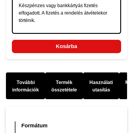
Készpénzes vagy bankkártyás fizetés
elfogadott. A fizetés a rendelés átvételekor
történik.
Kosárba
További
Termék
Használati
Mel
információk
összetétele
utasítás
Formátum