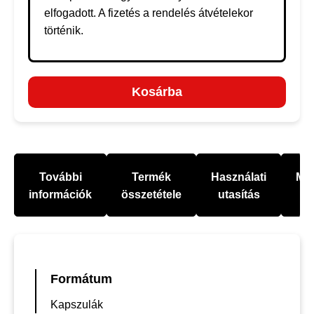
elfogadott. A fizetés a rendelés átvételekor
történik.
Kosárba
További
Termék
Használati
Mel
információk
összetétele
utasítás
Formátum
Kapszulák