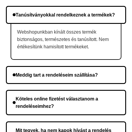
Tanúsítványokkal rendelkeznek a termékek?
Webshopunkban kínált összes termék
biztonságos, természetes és tanúsított. Nem
értékesítünk hamisított termékeket.
Meddig tart a rendeléseim szállítása?
A szállítás időtartama helyétől függően változik. A
rendelés megerősítése után a futárszolgálathoz
Köteles online fizetést választanom a
kerül, és ez az időtartam függ a szállítási címtől.
rendeléseimhez?
Nem, előleg fizetése nem szükséges. A teljes
összeget a rendelés átvételekor fizeti ki.
Mit tegyek, ha nem kapok hívást a rendelés