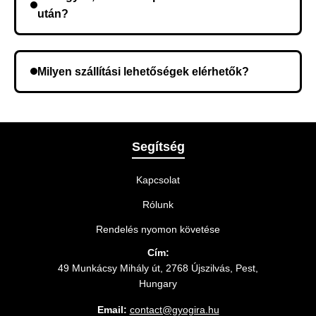
után?
Lehetséges, hogy rossz telefonszámot adott meg.
Ellenőrizze az adatokat, és szükség szerint ismételje
Milyen szállítási lehetőségek elérhetők?
meg a rendelést.
A rendelés megerősítésekor kiválaszthatja az Önnek
legmegfelelőbb szállítási módot.
Segítség
Kapcsolat
Rólunk
Rendelés nyomon követése
Cím:
49 Munkácsy Mihály út, 2768 Újszilvás, Pest,
Hungary
Email:
contact@gyogira.hu