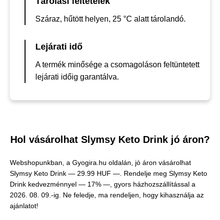
Tárolási feltételek
Száraz, hűtött helyen, 25 °C alatt tárolandó.
Lejárati idő
A termék minősége a csomagoláson feltüntetett
lejárati időig garantálva.
Hol vásárolhat Slymsy Keto Drink jó áron?
Webshopunkban, a Gyogira.hu oldalán, jó áron vásárolhat
Slymsy Keto Drink —
29.99 HUF —
. Rendelje meg Slymsy Keto
Drink kedvezménnyel — 17% —, gyors házhozszállítással a
2026. 08. 09.-ig. Ne feledje, ma rendeljen, hogy kihasználja az
ajánlatot!