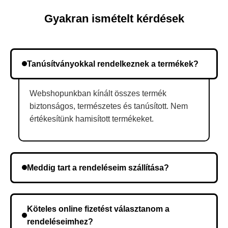
Gyakran ismételt kérdések
Tanúsítványokkal rendelkeznek a termékek?
Webshopunkban kínált összes termék
biztonságos, természetes és tanúsított. Nem
értékesítünk hamisított termékeket.
Meddig tart a rendeléseim szállítása?
A szállítás időtartama helyétől függően változik. A
rendelés megerősítése után a futárszolgálathoz
Köteles online fizetést választanom a
kerül, és ez az időtartam függ a szállítási címtől.
rendeléseimhez?