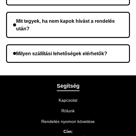
Nem, előleg fizetése nem szükséges. A teljes
összeget a rendelés átvételekor fizeti ki.
Mit tegyek, ha nem kapok hívást a rendelés
után?
Lehetséges, hogy rossz telefonszámot adott meg.
Ellenőrizze az adatokat, és szükség szerint ismételje
Milyen szállítási lehetőségek elérhetők?
meg a rendelést.
A rendelés megerősítésekor kiválaszthatja az Önnek
legmegfelelőbb szállítási módot.
Segítség
Kapcsolat
Rólunk
Rendelés nyomon követése
Cím: