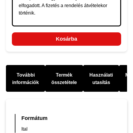
elfogadott. A fizetés a rendelés átvételekor
történik.
Kosárba
További
Termék
Használati
Mel
információk
összetétele
utasítás
Formátum
Ital