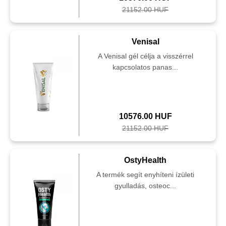
21152.00 HUF
Venisal
A Venisal gél célja a visszérrel
kapcsolatos panas...
10576.00 HUF
21152.00 HUF
OstyHealth
A termék segít enyhíteni ízületi
gyulladás, osteoc...