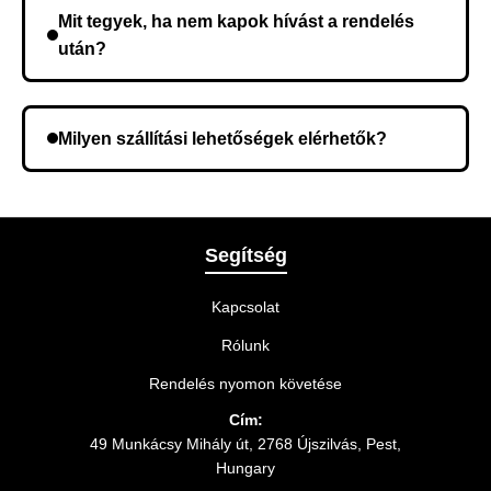
összeget a rendelés átvételekor fizeti ki.
Mit tegyek, ha nem kapok hívást a rendelés
után?
Lehetséges, hogy rossz telefonszámot adott meg.
Ellenőrizze az adatokat, és szükség szerint ismételje
Milyen szállítási lehetőségek elérhetők?
meg a rendelést.
A rendelés megerősítésekor kiválaszthatja az Önnek
legmegfelelőbb szállítási módot.
Segítség
Kapcsolat
Rólunk
Rendelés nyomon követése
Cím:
49 Munkácsy Mihály út, 2768 Újszilvás, Pest,
Hungary