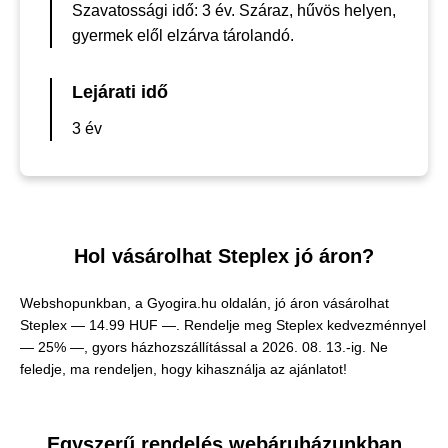
Szavatossági idő: 3 év. Száraz, hűvös helyen,
gyermek elől elzárva tárolandó.
Lejárati idő
3 év
Hol vásárolhat Steplex jó áron?
Webshopunkban, a Gyogira.hu oldalán, jó áron vásárolhat
Steplex —
14.99 HUF —
. Rendelje meg Steplex kedvezménnyel
— 25% —, gyors házhozszállítással a 2026. 08. 13.-ig. Ne
feledje, ma rendeljen, hogy kihasználja az ajánlatot!
Egyszerű rendelés webáruházunkban