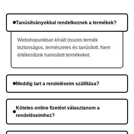
Tanúsítványokkal rendelkeznek a termékek?
Webshopunkban kínált összes termék
biztonságos, természetes és tanúsított. Nem
értékesítünk hamisított termékeket.
Meddig tart a rendeléseim szállítása?
A szállítás időtartama helyétől függően változik. A
rendelés megerősítése után a futárszolgálathoz
Köteles online fizetést választanom a
kerül, és ez az időtartam függ a szállítási címtől.
rendeléseimhez?
Nem, előleg fizetése nem szükséges. A teljes