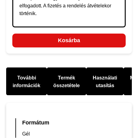
elfogadott. A fizetés a rendelés átvételekor
történik.
Kosárba
További
Termék
Használati
Mel
információk
összetétele
utasítás
Formátum
Gél