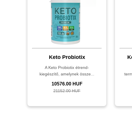
Keto Probiotix
K
A Keto Probiotix étrend-
kiegészítő, amelynek össze...
ter
10576.00 HUF
21152.00 HUF