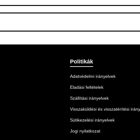
 Ellenőrizze az adatokat, és szükség szerint ismételje meg a r
nnek legmegfelelőbb szállítási módot.
Politikák
Adatvédelmi irányelvek
Eladási feltételek
Szállítási irányelvek
Visszaküldési és visszatérítési irán
Sütikezelési irányelvek
Jogi nyilatkozat