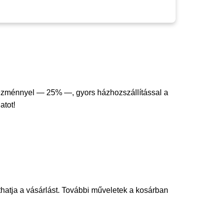
vezménnyel — 25% —, gyors házhozszállítással a
atot!
thatja a vásárlást. További műveletek a kosárban