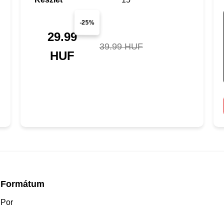
-25%
29.99
39.99 HUF
HUF
Formátum
Por