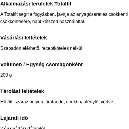
Alkalmazási területek Totalfit
A Totalfit segít a fogyásban, javítja az anyagcserét és csökkenti
csökkentésére, napi kétszeri használattal.
Vásárlási feltételek
Szabadon elérhető, receptköteles nélkül.
Volumen / Egység csomagonként
200 g
Tárolási feltételek
Hűtött, száraz helyen tárolandó, direkt napfénytől védve.
Lejárati idő
2 év gyártási dátumtól.