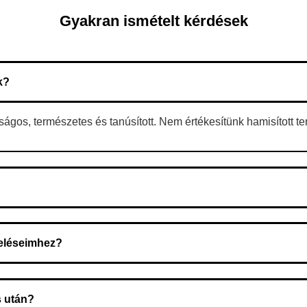
Gyakran ismételt kérdések
k?
gos, természetes és tanúsított. Nem értékesítünk hamisított t
 A rendelés megerősítése után a futárszolgálathoz kerül, és ez az 
deléseimhez?
zeget a rendelés átvételekor fizeti ki.
s után?