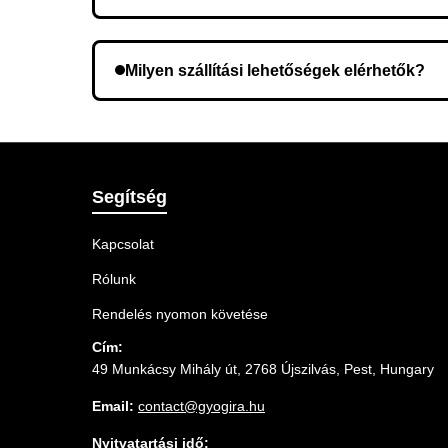
Lehetséges, hogy rossz telefonszámot adott meg.
Milyen szállítási lehetőségek elérhetők?
A rendelés megerősítésekor kiválaszthatja az Ö
Segítség
Kapcsolat
Rólunk
Rendelés nyomon követése
Cím:
49 Munkácsy Mihály út, 2768 Újszilvás, Pest, Hungary
Email:
contact@gyogira.hu
Nyitvatartási idő: