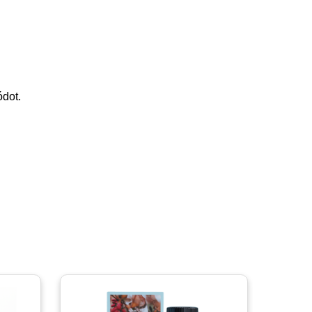
ódot.