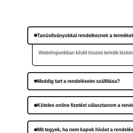
Tanúsítványokkal rendelkeznek a terméke
Webshopunkban kínált összes termék biztonsá
Meddig tart a rendeléseim szállítása?
A szállítás időtartama helyétől függően változik.
Köteles online fizetést választanom a ren
Nem, előleg fizetése nem szükséges. A teljes öss
Mit tegyek, ha nem kapok hívást a rendelé