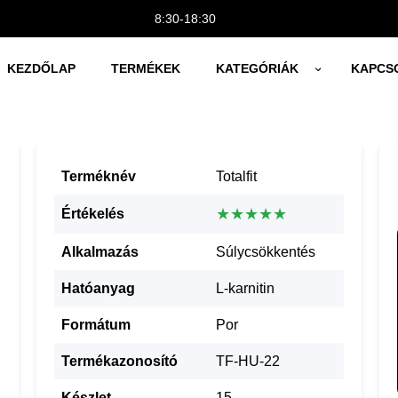
8:30-18:30
KEZDŐLAP
TERMÉKEK
KATEGÓRIÁK
KAPCS
Terméknév
Totalfit
★★★★★
Értékelés
Alkalmazás
Súlycsökkentés
Hatóanyag
L-karnitin
Formátum
Por
Termékazonosító
TF-HU-22
Készlet
15